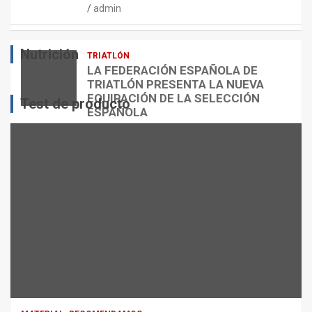
admin
E
O
O
S
R
?
Nutrición
TRIATLÓN
admin
admin
admin
LA FEDERACIÓN ESPAÑOLA DE
TRIATLÓN PRESENTA LA NUEVA
EQUIPACIÓN DE LA SELECCIÓN
Test de producto
ESPAÑOLA
admin