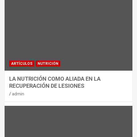
MATERIAL
CON DECATHLON, ESTE VERANO SE
JUEGA EN TRES CAMPOS
admin
ARTÍCULOS
NUTRICIÓN
LA NUTRICIÓN COMO ALIADA EN LA
RECUPERACIÓN DE LESIONES
admin