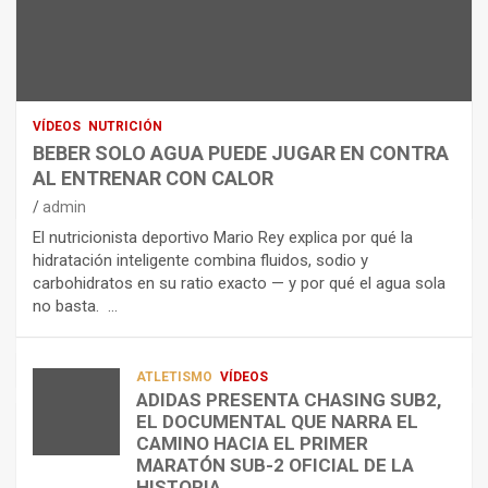
N
R
I
U
S
D
T
O
R
R
L
O
I
O
E
C
A
L
VÍDEOS
NUTRICIÓN
I
G
E
BEBER SOLO AGUA PUEDE JUGAR EN CONTRA
Ó
U
C
AL ENTRENAR CON CALOR
N
A
T
admin
C
P
R
El nutricionista deportivo Mario Rey explica por qué la
O
U
O
hidratación inteligente combina fluidos, sodio y
M
E
L
carbohidratos en su ratio exacto — y por qué el agua sola
O
D
Í
no basta. …
A
E
T
L
J
I
I
U
C
A
G
O
ATLETISMO
VÍDEOS
ADIDAS PRESENTA CHASING SUB2,
D
A
¿
EL DOCUMENTAL QUE NARRA EL
A
R
P
TRIATLÓN
CAMINO HACIA EL PRIMER
E
E
O
LA FETRI LANZA EL «HYATLON», LA
MARATÓN SUB-2 OFICIAL DE LA
N
N
R
NUEVA DISCIPLINA QUE CONECTA
HISTORIA