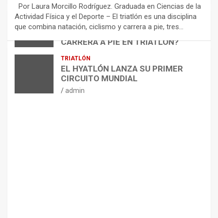
E
Por Laura Morcillo Rodríguez. Graduada en Ciencias de la
N
Actividad Física y el Deporte – El triatlón es una disciplina
D
ARTÍCULOS
TRIATLÓN
que combina natación, ciclismo y carrera a pie, tres…
¿CÓMO AFECTA EL CICLISMO A LA
A
CARRERA A PIE EN TRIATLÓN?
C
I
admin
TRIATLÓN
O
EL HYATLÓN LANZA SU PRIMER
N
CIRCUITO MUNDIAL
E
admin
S
P
A
R
A
E
L
M
A
N
T
E
N