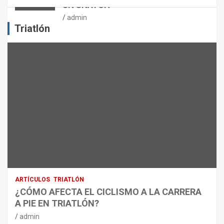
UN SNATCH
E
J
admin
E
Triatlón
R
C
I
C
I
O
F
Í
S
I
C
O
:
R
ARTÍCULOS
TRIATLÓN
E
¿CÓMO AFECTA EL CICLISMO A LA CARRERA
C
A PIE EN TRIATLÓN?
O
M
admin