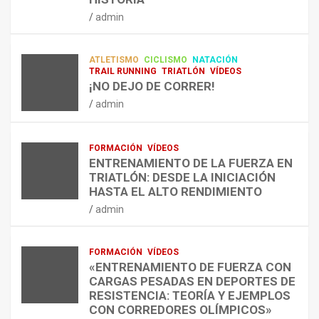
RESISTENCIA Y FITNESS
L
C
Q
admin
A
O
U
admin
R
N
É
E
T
?
ATLETISMO
CICLISMO
NATACIÓN
C
R
¿
TRAIL RUNNING
TRIATLÓN
VÍDEOS
U
A
C
¡NO DEJO DE CORRER!
P
A
U
admin
E
L
Á
R
E
N
A
N
D
FORMACIÓN
VÍDEOS
C
T
O
ENTRENAMIENTO DE LA FUERZA EN
I
R
,
TRIATLÓN: DESDE LA INICIACIÓN
Ó
E
C
HASTA EL ALTO RENDIMIENTO
N
N
Ó
admin
D
A
M
E
R
O
L
C
,
FORMACIÓN
VÍDEOS
E
O
C
«ENTRENAMIENTO DE FUERZA CON
S
N
U
CARGAS PESADAS EN DEPORTES DE
I
C
Á
RESISTENCIA: TEORÍA Y EJEMPLOS
O
A
N
CON CORREDORES OLÍMPICOS»
N
L
T