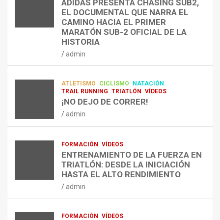
ADIDAS PRESENTA CHASING SUB2,
D
A
¿
EL DOCUMENTAL QUE NARRA EL
A
R
P
TRIATLÓN
CAMINO HACIA EL PRIMER
E
E
O
LA FETRI LANZA EL «HYATLON», LA
MARATÓN SUB-2 OFICIAL DE LA
N
N
R
NUEVA DISCIPLINA QUE CONECTA
HISTORIA
RESISTENCIA Y FITNESS
L
C
Q
admin
A
O
U
admin
R
N
É
E
T
?
ATLETISMO
CICLISMO
NATACIÓN
C
R
¿
TRAIL RUNNING
TRIATLÓN
VÍDEOS
U
A
C
¡NO DEJO DE CORRER!
P
A
U
admin
E
L
Á
R
E
N
A
N
D
FORMACIÓN
VÍDEOS
C
T
O
ENTRENAMIENTO DE LA FUERZA EN
I
R
,
TRIATLÓN: DESDE LA INICIACIÓN
Ó
E
C
HASTA EL ALTO RENDIMIENTO
N
N
Ó
admin
D
A
M
E
R
O
L
C
,
FORMACIÓN
VÍDEOS