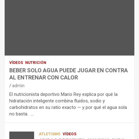
ARTÍCULOS
B
R
E
I
NUTRICIÓN
L
B
O
A
E
H
N
R
I
U
S
D
T
O
R
R
L
O
I
O
E
C
A
L
VÍDEOS
NUTRICIÓN
I
G
E
BEBER SOLO AGUA PUEDE JUGAR EN CONTRA
Ó
U
C
AL ENTRENAR CON CALOR
N
A
T
admin
C
P
R
El nutricionista deportivo Mario Rey explica por qué la
O
U
O
hidratación inteligente combina fluidos, sodio y
M
E
L
carbohidratos en su ratio exacto — y por qué el agua sola
O
D
Í
no basta. …
A
E
T
L
J
I
I
U
C
A
G
O
ATLETISMO
VÍDEOS