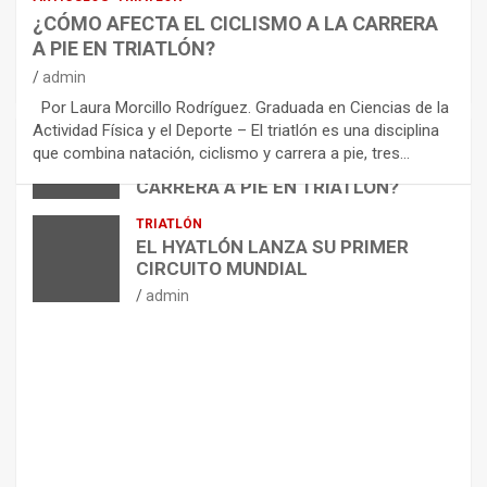
E
¿CÓMO AFECTA EL CICLISMO A LA CARRERA
C
A PIE EN TRIATLÓN?
O
M
admin
E
Por Laura Morcillo Rodríguez. Graduada en Ciencias de la
N
Actividad Física y el Deporte – El triatlón es una disciplina
D
ARTÍCULOS
TRIATLÓN
que combina natación, ciclismo y carrera a pie, tres…
¿CÓMO AFECTA EL CICLISMO A LA
A
CARRERA A PIE EN TRIATLÓN?
C
I
admin
TRIATLÓN
O
EL HYATLÓN LANZA SU PRIMER
N
CIRCUITO MUNDIAL
E
admin
S
P
A
R
A
E
L
M