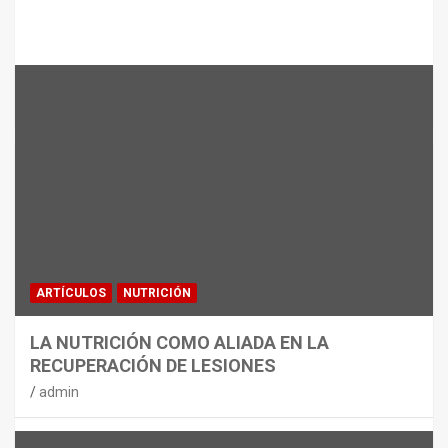
Te puede interesar
MATERIAL
CON DECATHLON, ESTE VERANO SE
JUEGA EN TRES CAMPOS
admin
ARTÍCULOS
NUTRICIÓN
LA NUTRICIÓN COMO ALIADA EN LA
RECUPERACIÓN DE LESIONES
admin