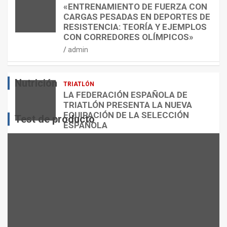
E
O
C
«ENTRENAMIENTO DE FUERZA CON
S
N
U
CARGAS PESADAS EN DEPORTES DE
I
C
Á
RESISTENCIA: TEORÍA Y EJEMPLOS
O
A
N
CON CORREDORES OLÍMPICOS»
N
L
T
admin
E
O
O
S
R
?
Nutrición
TRIATLÓN
admin
admin
admin
LA FEDERACIÓN ESPAÑOLA DE
TRIATLÓN PRESENTA LA NUEVA
EQUIPACIÓN DE LA SELECCIÓN
Test de producto
ESPAÑOLA
admin