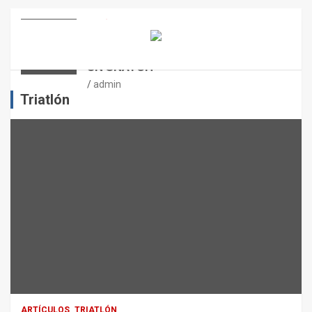
E
N
ARTÍCULOS
OTROS DEPORTES
ENTRENAMIENTO DE FUERZA:
E
PUNTOS CRÍTICOS A EVALUAR EN
L
UN SNATCH
E
J
admin
E
Triatlón
R
C
I
C
I
O
F
Í
S
I
C
O
:
R
ARTÍCULOS
TRIATLÓN