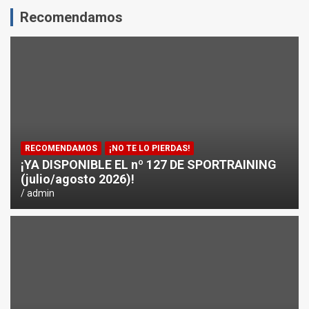
Recomendamos
ENTRENAMIENTO DE FUERZA: PUNTOS CRÍTICOS A EVA
¿CÓMO AFECTA EL CICLISMO A LA CARRERA A PIE EN T
ENTRENAMIENTOS DE SPRINTS EN CICLISMO
RECOMENDAMOS
¡NO TE LO PIERDAS!
¡YA DISPONIBLE EL nº 127 DE SPORTRAINING
(julio/agosto 2026)!
admin