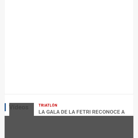
A
N
T
E
N
I
M
I
E
N
T
ARTÍCULOS
CICLISMO
O
ENTRENAMIENTOS DE SPRINTS EN
D
CICLISMO
E
L
admin
E
Q
TRIATLÓN
Vídeos
U
LA GALA DE LA FETRI RECONOCE A
I
LOS GRANDES REFERENTES DEL
L
TRIATLÓN ESPAÑOL
VÍDEOS
I
admin
B
NUTRICIÓN