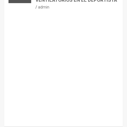
VENTILATORIOS EN EL DEPORTISTA
admin
CONSEJOS
NUTRICIÓN
H
I
D
R
A
T
A
C
I
Ó
N