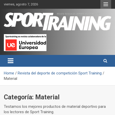
Skip
viernes, agosto 7, 2026
to
content
Sport Training es una web y revista especializada en deporte de
Revista técnica del deporte
rendimiento, nutrición y entrenamiento.
Sport Training
Home
Revista del deporte de competición Sport Training
Material
Categoría:
Material
Testamos los mejores productos de material deportivo para
los lectores de Sport Training.