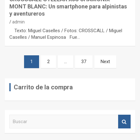
MONT BLANC: Un smartphone para alpinistas
y aventureros
admin
Texto: Miguel Caselles / Fotos: CROSSCALL / Miguel
Caselles / Manuel Espinosa Fue…
Paginación
1
2
…
37
Next
de
entradas
Carrito de la compra
B
u
s
c