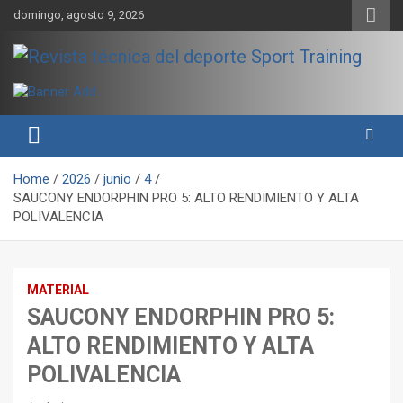
Skip
domingo, agosto 9, 2026
to
content
Sport Training es una web y revista especializada en deporte de
Revista técnica del deporte
rendimiento, nutrición y entrenamiento.
Sport Training
Home
2026
junio
4
SAUCONY ENDORPHIN PRO 5: ALTO RENDIMIENTO Y ALTA
POLIVALENCIA
MATERIAL
SAUCONY ENDORPHIN PRO 5:
ALTO RENDIMIENTO Y ALTA
POLIVALENCIA