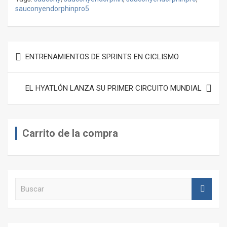
sauconyendorphinpro5
Navegación
ENTRENAMIENTOS DE SPRINTS EN CICLISMO
de
entradas
EL HYATLÓN LANZA SU PRIMER CIRCUITO MUNDIAL
Carrito de la compra
B
u
s
c
a