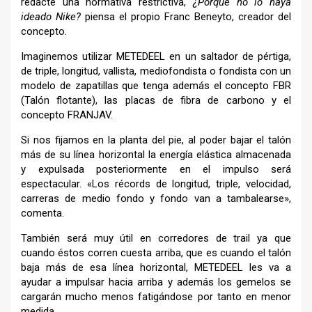
redacte una normativa restrictiva,
¿Porque no lo haya
ideado Nike?
piensa el propio Franc Beneyto, creador del
concepto.
Imaginemos utilizar METEDEEL en un saltador de pértiga,
de triple, longitud, vallista, mediofondista o fondista con un
modelo de zapatillas que tenga además el concepto FBR
(Talón flotante), las placas de fibra de carbono y el
concepto FRANJAV.
Si nos fijamos en la planta del pie, al poder bajar el talón
más de su línea horizontal la energía elástica almacenada
y expulsada posteriormente en el impulso será
espectacular. «
Los récords de longitud, triple, velocidad,
carreras de medio fondo y fondo van a tambalearse»,
comenta.
También será muy útil en corredores de trail ya que
cuando éstos corren cuesta arriba, que es cuando el talón
baja más de esa línea horizontal, METEDEEL les va a
ayudar a impulsar hacia arriba y además los gemelos se
cargarán mucho menos fatigándose por tanto en menor
medida.