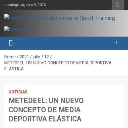
Skip
domingo, agosto 9, 2026
to
content
Sport Training es una web y revista especializada en deporte de
Revista técnica del deporte
rendimiento, nutrición y entrenamiento.
Sport Training
Home
2021
julio
12
METEDEEL: UN NUEVO CONCEPTO DE MEDIA DEPORTIVA
ELÁSTICA
NOTICIAS
METEDEEL: UN NUEVO
CONCEPTO DE MEDIA
DEPORTIVA ELÁSTICA