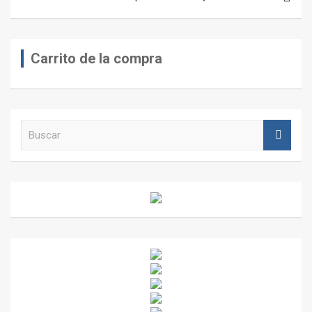
Carrito de la compra
B
u
s
c
a
r