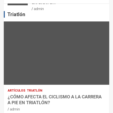
UN SNATCH
E
J
admin
E
Triatlón
R
C
I
C
I
O
F
Í
S
I
C
O
:
R
ARTÍCULOS
TRIATLÓN
E
¿CÓMO AFECTA EL CICLISMO A LA CARRERA
C
A PIE EN TRIATLÓN?
O
M
admin