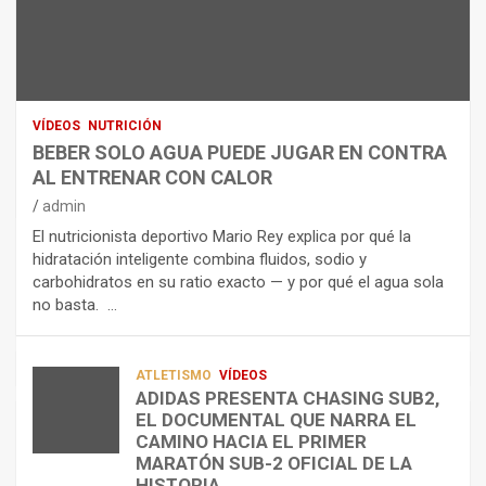
N
R
I
U
S
D
T
O
R
R
L
O
I
O
E
C
A
L
VÍDEOS
NUTRICIÓN
I
G
E
BEBER SOLO AGUA PUEDE JUGAR EN CONTRA
Ó
U
C
AL ENTRENAR CON CALOR
N
A
T
admin
C
P
R
El nutricionista deportivo Mario Rey explica por qué la
O
U
O
hidratación inteligente combina fluidos, sodio y
M
E
L
carbohidratos en su ratio exacto — y por qué el agua sola
O
D
Í
no basta. …
A
E
T
L
J
I
I
U
C
A
G
O
ATLETISMO
VÍDEOS
ADIDAS PRESENTA CHASING SUB2,
D
A
¿
EL DOCUMENTAL QUE NARRA EL
A
R
P
TRIATLÓN
CAMINO HACIA EL PRIMER
E
E
O
LA FETRI LANZA EL «HYATLON», LA
MARATÓN SUB-2 OFICIAL DE LA
N
N
R
NUEVA DISCIPLINA QUE CONECTA
HISTORIA