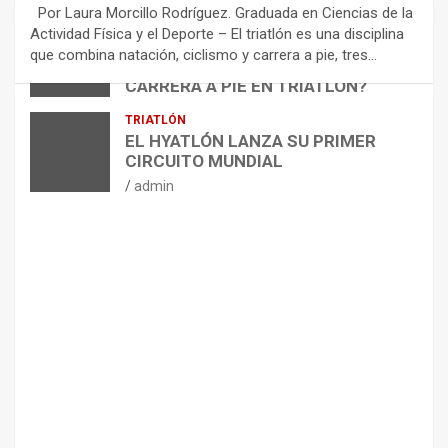
E
Por Laura Morcillo Rodríguez. Graduada en Ciencias de la
N
Actividad Física y el Deporte – El triatlón es una disciplina
D
ARTÍCULOS
TRIATLÓN
que combina natación, ciclismo y carrera a pie, tres…
¿CÓMO AFECTA EL CICLISMO A LA
A
CARRERA A PIE EN TRIATLÓN?
C
I
admin
TRIATLÓN
O
EL HYATLÓN LANZA SU PRIMER
N
CIRCUITO MUNDIAL
E
admin
S
P
A
R
A
E
L
M
A
N
T
E
N