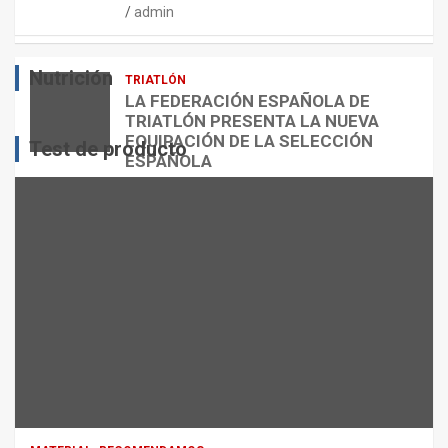
admin
E
O
O
S
R
?
Nutrición
TRIATLÓN
admin
admin
admin
LA FEDERACIÓN ESPAÑOLA DE
TRIATLÓN PRESENTA LA NUEVA
EQUIPACIÓN DE LA SELECCIÓN
Test de producto
ESPAÑOLA
admin