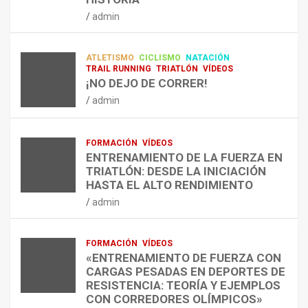
RESISTENCIA Y FITNESS
L
C
Q
admin
A
O
U
admin
R
N
É
E
T
?
ATLETISMO
CICLISMO
NATACIÓN
C
R
¿
TRAIL RUNNING
TRIATLÓN
VÍDEOS
U
A
C
¡NO DEJO DE CORRER!
P
A
U
admin
E
L
Á
R
E
N
A
N
D
FORMACIÓN
VÍDEOS
C
T
O
ENTRENAMIENTO DE LA FUERZA EN
I
R
,
TRIATLÓN: DESDE LA INICIACIÓN
Ó
E
C
HASTA EL ALTO RENDIMIENTO
N
N
Ó
admin
D
A
M
E
R
O
L
C
,
FORMACIÓN
VÍDEOS
E
O
C
«ENTRENAMIENTO DE FUERZA CON
S
N
U
CARGAS PESADAS EN DEPORTES DE
I
C
Á
RESISTENCIA: TEORÍA Y EJEMPLOS
O
A
N
CON CORREDORES OLÍMPICOS»
N
L
T