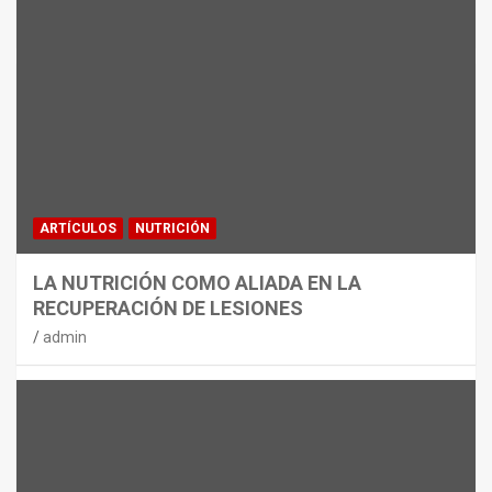
MATERIAL
CON DECATHLON, ESTE VERANO SE
JUEGA EN TRES CAMPOS
admin
ARTÍCULOS
NUTRICIÓN
LA NUTRICIÓN COMO ALIADA EN LA
RECUPERACIÓN DE LESIONES
admin