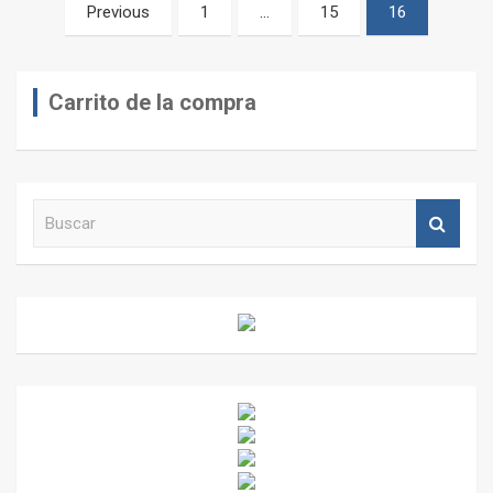
Paginación
Previous
1
…
15
16
de
entradas
Carrito de la compra
B
u
s
c
a
r