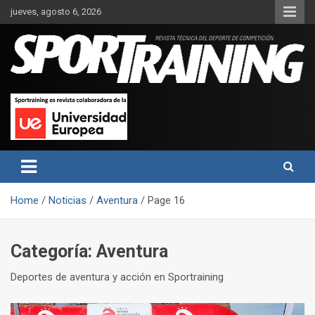
Skip
jueves, agosto 6, 2026
to
content
Sport Training es una web y revista especializada en deporte de
Revista técnica del deporte
rendimiento, nutrición y entrenamiento.
Sport Training
Home
Noticias
Aventura
Page 16
Categoría:
Aventura
Deportes de aventura y acción en Sportraining