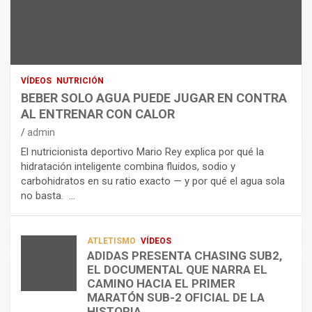
N
R
I
U
S
D
T
O
R
R
L
O
I
O
E
C
A
L
VÍDEOS
NUTRICIÓN
I
G
E
BEBER SOLO AGUA PUEDE JUGAR EN CONTRA
Ó
U
C
AL ENTRENAR CON CALOR
N
A
T
admin
C
P
R
El nutricionista deportivo Mario Rey explica por qué la
O
U
O
hidratación inteligente combina fluidos, sodio y
M
E
L
carbohidratos en su ratio exacto — y por qué el agua sola
O
D
Í
no basta. …
A
E
T
L
J
I
I
U
C
A
G
O
ATLETISMO
VÍDEOS
ADIDAS PRESENTA CHASING SUB2,
D
A
¿
EL DOCUMENTAL QUE NARRA EL
A
R
P
TRIATLÓN
CAMINO HACIA EL PRIMER
E
E
O
LA FETRI LANZA EL «HYATLON», LA
MARATÓN SUB-2 OFICIAL DE LA
N
N
R
NUEVA DISCIPLINA QUE CONECTA
HISTORIA