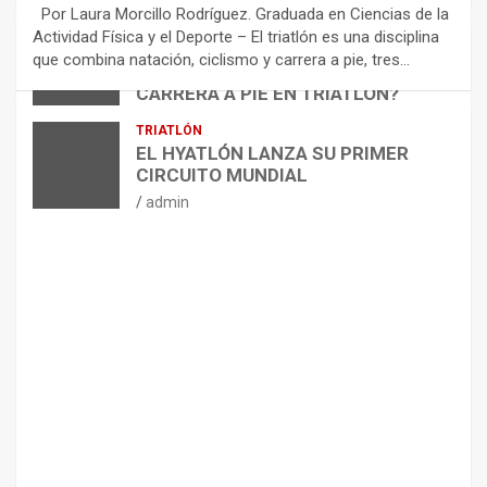
E
Por Laura Morcillo Rodríguez. Graduada en Ciencias de la
N
Actividad Física y el Deporte – El triatlón es una disciplina
D
ARTÍCULOS
TRIATLÓN
que combina natación, ciclismo y carrera a pie, tres…
¿CÓMO AFECTA EL CICLISMO A LA
A
CARRERA A PIE EN TRIATLÓN?
C
I
admin
TRIATLÓN
O
EL HYATLÓN LANZA SU PRIMER
N
CIRCUITO MUNDIAL
E
admin
S
P
A
R
A
E
L
M
A
N
T
E
N