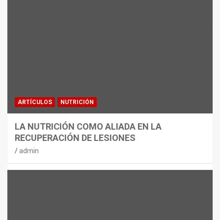
MATERIAL
CON DECATHLON, ESTE VERANO SE
JUEGA EN TRES CAMPOS
admin
ARTÍCULOS
NUTRICIÓN
LA NUTRICIÓN COMO ALIADA EN LA
RECUPERACIÓN DE LESIONES
admin