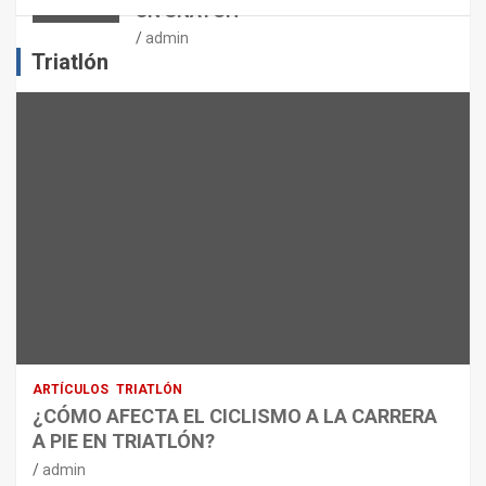
UN SNATCH
E
J
admin
E
Triatlón
R
C
I
C
I
O
F
Í
S
I
C
O
:
R
ARTÍCULOS
TRIATLÓN
E
¿CÓMO AFECTA EL CICLISMO A LA CARRERA
C
A PIE EN TRIATLÓN?
O
M
admin