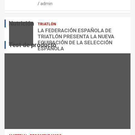
admin
E
O
O
S
R
?
Nutrición
TRIATLÓN
admin
admin
admin
LA FEDERACIÓN ESPAÑOLA DE
TRIATLÓN PRESENTA LA NUEVA
EQUIPACIÓN DE LA SELECCIÓN
Test de producto
ESPAÑOLA
admin