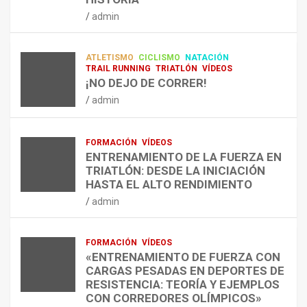
RESISTENCIA Y FITNESS
L
C
Q
admin
A
O
U
admin
R
N
É
E
T
?
ATLETISMO
CICLISMO
NATACIÓN
C
R
¿
TRAIL RUNNING
TRIATLÓN
VÍDEOS
U
A
C
¡NO DEJO DE CORRER!
P
A
U
admin
E
L
Á
R
E
N
A
N
D
FORMACIÓN
VÍDEOS
C
T
O
ENTRENAMIENTO DE LA FUERZA EN
I
R
,
TRIATLÓN: DESDE LA INICIACIÓN
Ó
E
C
HASTA EL ALTO RENDIMIENTO
N
N
Ó
admin
D
A
M
E
R
O
L
C
,
FORMACIÓN
VÍDEOS
E
O
C
«ENTRENAMIENTO DE FUERZA CON
S
N
U
CARGAS PESADAS EN DEPORTES DE
I
C
Á
RESISTENCIA: TEORÍA Y EJEMPLOS
O
A
N
CON CORREDORES OLÍMPICOS»
N
L
T