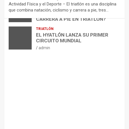
N
Actividad Física y el Deporte – El triatlón es una disciplina
D
ARTÍCULOS
TRIATLÓN
que combina natación, ciclismo y carrera a pie, tres…
¿CÓMO AFECTA EL CICLISMO A LA
A
CARRERA A PIE EN TRIATLÓN?
C
I
admin
TRIATLÓN
O
EL HYATLÓN LANZA SU PRIMER
N
CIRCUITO MUNDIAL
E
admin
S
P
A
R
A
E
L
M
A
N
T
E
N