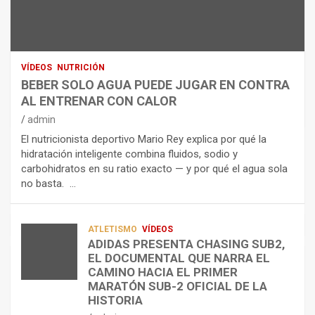
U
S
D
T
O
R
R
L
O
I
O
E
C
A
L
VÍDEOS
NUTRICIÓN
I
G
E
BEBER SOLO AGUA PUEDE JUGAR EN CONTRA
Ó
U
C
AL ENTRENAR CON CALOR
N
A
T
admin
C
P
R
El nutricionista deportivo Mario Rey explica por qué la
O
U
O
hidratación inteligente combina fluidos, sodio y
M
E
L
carbohidratos en su ratio exacto — y por qué el agua sola
O
D
Í
no basta. …
A
E
T
L
J
I
I
U
C
A
G
O
ATLETISMO
VÍDEOS
ADIDAS PRESENTA CHASING SUB2,
D
A
¿
EL DOCUMENTAL QUE NARRA EL
A
R
P
TRIATLÓN
CAMINO HACIA EL PRIMER
E
E
O
LA FETRI LANZA EL «HYATLON», LA
MARATÓN SUB-2 OFICIAL DE LA
N
N
R
NUEVA DISCIPLINA QUE CONECTA
HISTORIA
RESISTENCIA Y FITNESS
L
C
Q