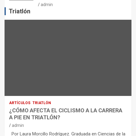
J
admin
E
Triatlón
R
C
I
C
I
O
F
Í
S
I
C
O
:
R
ARTÍCULOS
TRIATLÓN
E
¿CÓMO AFECTA EL CICLISMO A LA CARRERA
C
A PIE EN TRIATLÓN?
O
M
admin
E
Por Laura Morcillo Rodríguez. Graduada en Ciencias de la