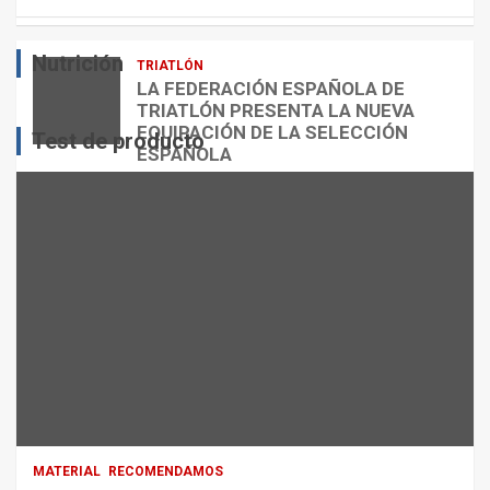
E
O
O
S
R
?
Nutrición
TRIATLÓN
admin
admin
admin
LA FEDERACIÓN ESPAÑOLA DE
TRIATLÓN PRESENTA LA NUEVA
EQUIPACIÓN DE LA SELECCIÓN
Test de producto
ESPAÑOLA
admin
MATERIAL
RECOMENDAMOS