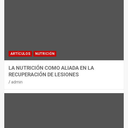
MATERIAL
CON DECATHLON, ESTE VERANO SE
JUEGA EN TRES CAMPOS
admin
ARTÍCULOS
NUTRICIÓN
LA NUTRICIÓN COMO ALIADA EN LA
RECUPERACIÓN DE LESIONES
admin