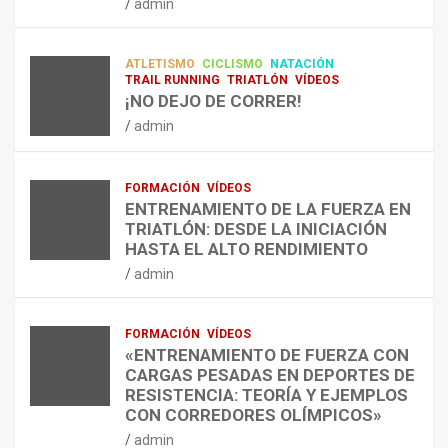
admin
A
O
U
admin
R
N
É
E
T
?
ATLETISMO
CICLISMO
NATACIÓN
C
R
¿
TRAIL RUNNING
TRIATLÓN
VÍDEOS
U
A
C
¡NO DEJO DE CORRER!
P
A
U
admin
E
L
Á
R
E
N
A
N
D
FORMACIÓN
VÍDEOS
C
T
O
ENTRENAMIENTO DE LA FUERZA EN
I
R
,
TRIATLÓN: DESDE LA INICIACIÓN
Ó
E
C
HASTA EL ALTO RENDIMIENTO
N
N
Ó
admin
D
A
M
E
R
O
L
C
,
FORMACIÓN
VÍDEOS
E
O
C
«ENTRENAMIENTO DE FUERZA CON
S
N
U
CARGAS PESADAS EN DEPORTES DE
I
C
Á
RESISTENCIA: TEORÍA Y EJEMPLOS
O
A
N
CON CORREDORES OLÍMPICOS»
N
L
T
admin