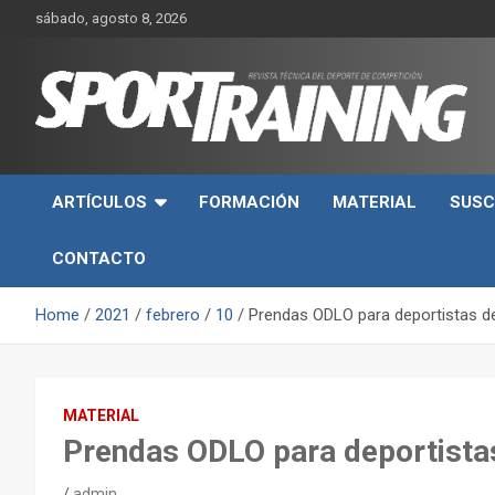
Skip
sábado, agosto 8, 2026
to
content
Sport Training es una web y revista especializada en deporte d
Revista técnica del
rendimiento, nutrición y entrenamiento.
ARTÍCULOS
FORMACIÓN
MATERIAL
SUSC
deporte Sport Training
CONTACTO
Home
2021
febrero
10
Prendas ODLO para deportistas de
MATERIAL
Prendas ODLO para deportistas
admin