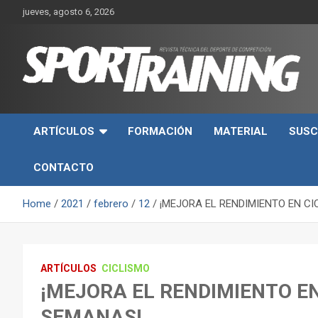
Skip
jueves, agosto 6, 2026
to
content
Sport Training es una web y revista especializada en deporte d
Revista técnica del
rendimiento, nutrición y entrenamiento.
ARTÍCULOS
FORMACIÓN
MATERIAL
SUSC
deporte Sport Training
CONTACTO
Home
2021
febrero
12
¡MEJORA EL RENDIMIENTO EN CI
ARTÍCULOS
CICLISMO
¡MEJORA EL RENDIMIENTO EN
SEMANAS!