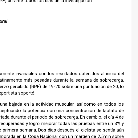
PE) durante todos los días de la investigación.
ural
amente invariables con los resultados obtenidos al inicio del
paulatinamente más pesadas durante la semana de sobrecarga,
uerzo percibido (RPE) de 19-20 sobre una puntuación de 20, lo
eportista soportó.
una bajada en la actividad muscular, así como en todos los
xceptuando la potencia con una concentración de lactato de
da durante el periodo de sobrecarga. En cambio, el día 4 de
s recuperadas y logró mejorar todas las pruebas entre un 3% y
 primera semana. Dos días después el ciclista se sentía aún
temporada en la Copa Nacional con un margen de 2,5min sobre