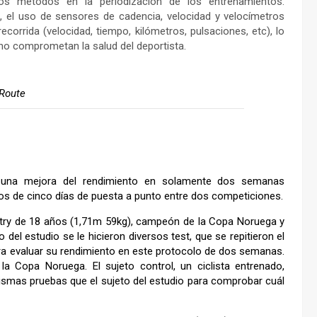
ros métodos en la periodización de los entrenamientos.
e
, el uso de sensores de cadencia, velocidad y velocímetros
recorrida (velocidad, tiempo, kilómetros, pulsaciones, etc), lo
 no comprometan la salud del deportista.
 Route
r una mejora del rendimiento en solamente dos semanas
os de cinco días de puesta a punto entre dos competiciones.
untry de 18 años (1,71m 59kg), campeón de la Copa Noruega y
 del estudio se le hicieron diversos test, que se repitieron el
, para evaluar su rendimiento en este protocolo de dos semanas.
a Copa Noruega. El sujeto control, un ciclista entrenado,
mismas pruebas que el sujeto del estudio para comprobar cuál