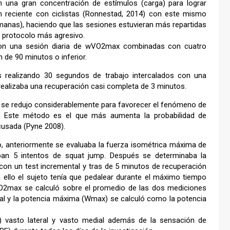
n una gran concentración de estímulos (carga) para lograr
ón reciente con ciclistas (Ronnestad, 2014) con este mismo
anas), haciendo que las sesiones estuvieran más repartidas
n protocolo más agresivo.
 con una sesión diaria de wVO2max combinadas con cuatro
 de 90 minutos o inferior.
s realizando 30 segundos de trabajo intercalados con una
realizaba una recuperación casi completa de 3 minutos.
to se redujo considerablemente para favorecer el fenómeno de
. Este método es el que más aumenta la probabilidad de
usada (Pyne 2008).
o, anteriormente se evaluaba la fuerza isométrica máxima de
aban 5 intentos de squat jump. Después se determinaba la
on un test incremental y tras de 5 minutos de recuperación
ello el sujeto tenía que pedalear durante el máximo tiempo
 VO2max se calculó sobre el promedio de las dos mediciones
al y la potencia máxima (Wmax) se calculó como la potencia
 vasto lateral y vasto medial además de la sensación de