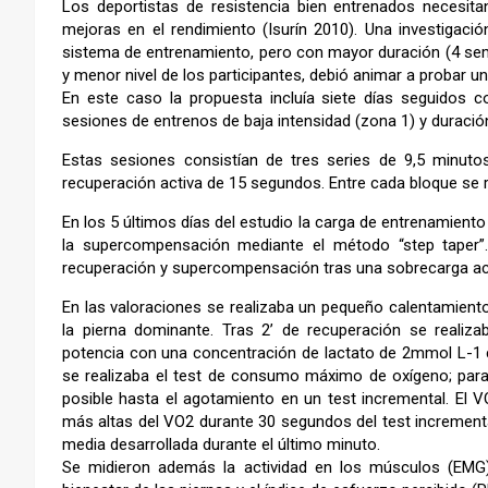
Los deportistas de resistencia bien entrenados necesita
mejoras en el rendimiento (Isurín 2010). Una investigaci
sistema de entrenamiento, pero con mayor duración (4 sem
y menor nivel de los participantes, debió animar a probar u
En este caso la propuesta incluía siete días seguidos
sesiones de entrenos de baja intensidad (zona 1) y duración
Estas sesiones consistían de tres series de 9,5 minuto
recuperación activa de 15 segundos. Entre cada bloque se 
En los 5 últimos días del estudio la carga de entrenamien
la supercompensación mediante el método “step taper”
recuperación y supercompensación tras una sobrecarga ac
En las valoraciones se realizaba un pequeño calentamient
la pierna dominante. Tras 2’ de recuperación se realiz
potencia con una concentración de lactato de 2mmol L-1 c
se realizaba el test de consumo máximo de oxígeno; para 
posible hasta el agotamiento en un test incremental. El
más altas del VO2 durante 30 segundos del test increment
media desarrollada durante el último minuto.
Se midieron además la actividad en los músculos (EMG)