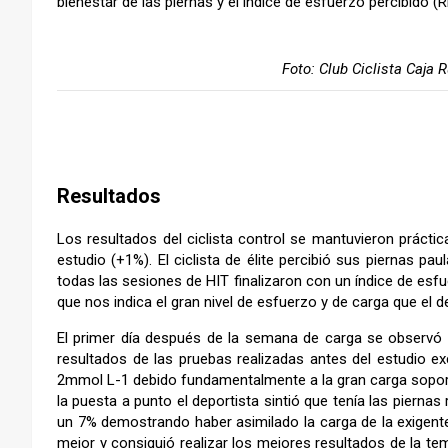
bienestar de las piernas y el índice de esfuerzo percibido (R
Foto: Club Ciclista Caja R
–
Resultados
Los resultados del ciclista control se mantuvieron práctic
estudio (+1%). El ciclista de élite percibió sus piernas 
todas las sesiones de HIT finalizaron con un índice de esf
que nos indica el gran nivel de esfuerzo y de carga que el d
El primer día después de la semana de carga se observó 
resultados de las pruebas realizadas antes del estudio e
2mmol L-1 debido fundamentalmente a la gran carga soporta
la puesta a punto el deportista sintió que tenía las pierna
un 7% demostrando haber asimilado la carga de la exigente
mejor y consiguió realizar los mejores resultados de la 