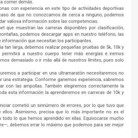
vita comer demás.
nas con experiencia en este tipo de actividades deportivas
En caso de que no conozcamos de cerca a ninguno, podemos
ndar valiosa información sobre las competencias.
t que muestran las carreras disponibles por clasificación,
 montañas, podemos descargar apps en nuestro teléfono, las
información que necesitan los participantes.
ia tan larga, debemos realizar pequeñas pruebas de 5k, 10k y
 permitirá a nuestro cuerpo tener más energías e iremos
nos demasiado o ir más allá de nuestros límites, pues solo
uremos a participar en una ultramaratón necesitaremos no
rar una estrategia. Conforme ganemos experiencia, sabremos
ar con las ampollas. También elegiremos correctamente la
oda esta información la aprenderemos en carreras de 10k y
iniciar cometió un sinnúmero de errores, por lo que tuvo que
 ellos. Asimismo, precisa que lo más importante no es el
o todo lo que hemos aprendido en ellas. Equivocarse mucho
fiere—, debemos errar lo máximo que podemos para ser mejor