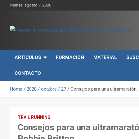
Skip
viernes, agosto 7, 2026
to
content
Sport Training es una web y revista especializada en deporte d
Revista técnica del
rendimiento, nutrición y entrenamiento.
deporte Sport Training
ARTÍCULOS
FORMACIÓN
MATERIAL
SUSC
CONTACTO
Home
2020
octubre
27
Consejos para una ultramaratón, s
TRAIL RUNNING
Consejos para una ultramaratón
Robbie Britton