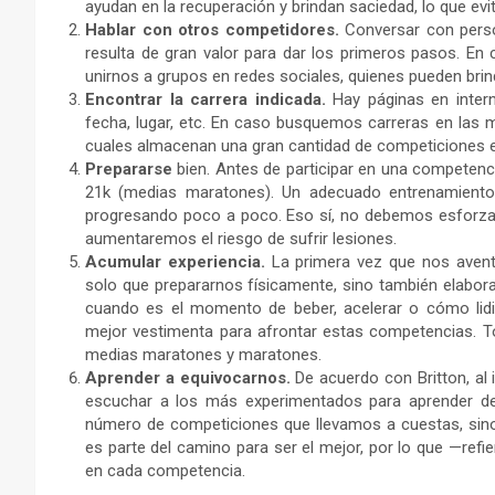
ayudan en la recuperación y brindan saciedad, lo que e
Hablar con otros competidores.
Conversar con perso
resulta de gran valor para dar los primeros pasos. 
unirnos a grupos en redes sociales, quienes pueden bri
Encontrar la carrera indicada.
Hay páginas en interne
fecha, lugar, etc. En caso busquemos carreras en las
cuales almacenan una gran cantidad de competiciones e 
Prepararse
bien. Antes de participar en una competenc
21k (medias maratones). Un adecuado entrenamiento
progresando poco a poco. Eso sí, no debemos esforzar
aumentaremos el riesgo de sufrir lesiones.
Acumular experiencia.
La primera vez que nos avent
solo que prepararnos físicamente, sino también elabo
cuando es el momento de beber, acelerar o cómo lidi
mejor vestimenta para afrontar estas competencias. T
medias maratones y maratones.
Aprender a equivocarnos.
De acuerdo con Britton, al 
escuchar a los más experimentados para aprender de
número de competiciones que llevamos a cuestas, sin
es parte del camino para ser el mejor, por lo que —re
en cada competencia.