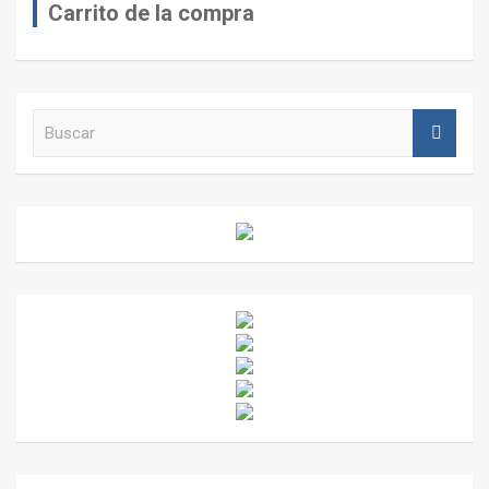
Carrito de la compra
B
u
s
c
a
r