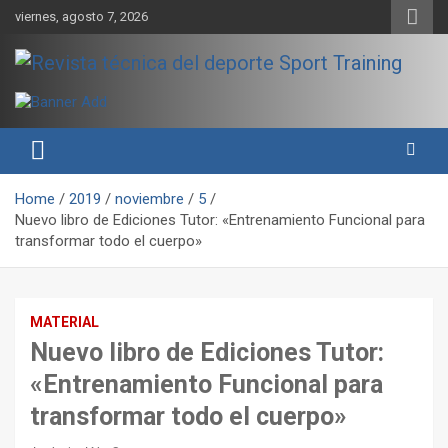
Skip
viernes, agosto 7, 2026
to
content
Sport Training es una web y revista especializada en deporte de
Revista técnica del deporte
rendimiento, nutrición y entrenamiento.
Sport Training
Home
2019
noviembre
5
Nuevo libro de Ediciones Tutor: «Entrenamiento Funcional para
transformar todo el cuerpo»
MATERIAL
Nuevo libro de Ediciones Tutor:
«Entrenamiento Funcional para
transformar todo el cuerpo»