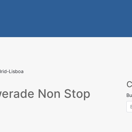
rid-Lisboa
C
werade Non Stop
Bu