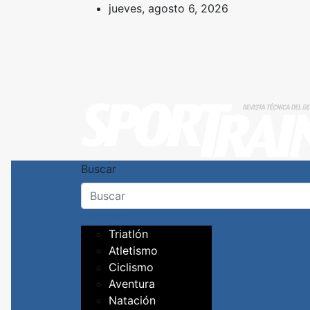
Skip
jueves, agosto 6, 2026
to
content
Revista técnica del d
Sport Training es una web y revist
Buscar
Artículos
Triatlón
Atletismo
Ciclismo
Aventura
Natación