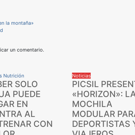
n la montaña»
id
icar un comentario.
s
Nutrición
Noticias
BER SOLO
PICSIL PRESEN
UA PUEDE
«HORIZON»: L
GAR EN
MOCHILA
NTRA AL
MODULAR PAR
TRENAR CON
DEPORTISTAS 
LOR
VIAJEROS