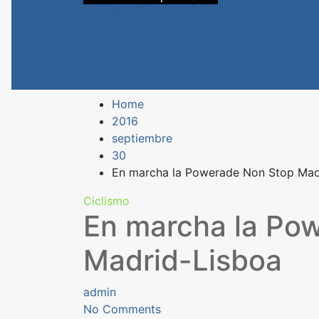
Trail Running
Kiosko revistas
LIBROS
SIMPOSIO
Contacto
Home
2016
septiembre
30
En marcha la Powerade Non Stop Mad
Ciclismo
En marcha la Po
Madrid-Lisboa
admin
No Comments