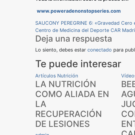
www.poweradenonstopseries.com
Navegación
SAUCONY PEREGRINE 6: «Gravedad Cero e
Centro de Medicina del Deporte CAR Madr
de
Deja una respuesta
entradas
Lo siento, debes estar
conectado
para publ
Te puede interesar
Artículos
Nutrición
Vídeo
LA NUTRICIÓN
BE
COMO ALIADA EN
AG
LA
JU
RECUPERACIÓN
CO
DE LESIONES
EN
CA
admin