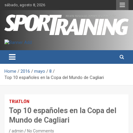
Skip
sábado, agosto 8, 2026
to
content
Sport Training es una web y revista especializada en deporte de
Revista técnica del deporte
rendimiento, nutrición y entrenamiento.
Sport Training
Home
2016
mayo
8
Top 10 españoles en la Copa del Mundo de Cagliari
TRIATLÓN
Top 10 españoles en la Copa del
Mundo de Cagliari
admin
No Comments