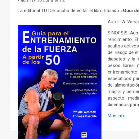
admin
No Comments
La editorial TUTOR acaba de editar el libro titulado
«Guía de
Autor: W. Westc
SINOPSIS:
Aume
rendimiento. E
adultos activos
del riesgo de e
diabetes y la 
pesos libres, 
entrenamiento 
específicos par
de alimentació
magra y perder
aspecto medi
diseñados para 
Más info