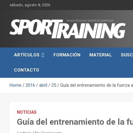
Skip
sábado, agosto 8, 2026
to
content
Sport Training es una web y revista especializada en deporte d
Revista técnica del
rendimiento, nutrición y entrenamiento.
ARTÍCULOS
FORMACIÓN
MATERIAL
SUSC
deporte Sport Training
CONTACTO
Home
2016
abril
25
Guía del entrenamiento de la fuerza a 
NOTICIAS
Guía del entrenamiento de la fu