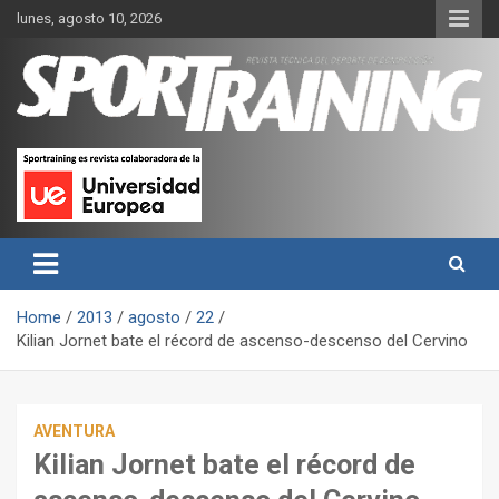
Skip
lunes, agosto 10, 2026
to
content
Sport Training es una web y revista especializada en deporte de
Revista técnica del deporte
rendimiento, nutrición y entrenamiento.
Sport Training
Home
2013
agosto
22
Kilian Jornet bate el récord de ascenso-descenso del Cervino
AVENTURA
Kilian Jornet bate el récord de