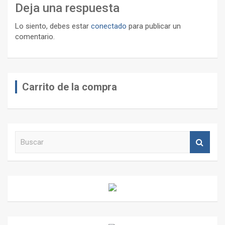
Deja una respuesta
Lo siento, debes estar
conectado
para publicar un
comentario.
Carrito de la compra
B
u
s
c
a
r