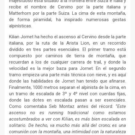
majestuoso esta situado a la frontera entre Suiza e Italia y
recibe el nombre de Cervino por la parte italiana y
Matterhorn por la parte Suiza. La cima de esta montaña,
de forma piramidal, ha inspirado numerosas gestas
alpinísticas.
Kilian Jornet ha hecho el ascenso al Cervino desde la parte
italiana, por la ruta de la Arista Lion, en un recorrido
dividido en tres partes esenciales. El primer tramo está
compuesto por caminos de tierra de montaña, que
recuerdan a los de cualquier carrera de trail, y donde la
velocidad es la mejor baza para Jornet. En el segundo
tramo empieza una parte más técnica con nieve, y es aquí
donde las habilidades de Jornet han tenido que afinarse.
Finalmente, 1000 metros separan el alpinista de la cima, en
un tramo de escalada de 3º y 4º nivel con cuerdas fijas,
donde las dotes en escalada pasan a ser esenciales.
Como comentaba Seb Montaz antes del récord: “
Este
ascenso no es running tradicional como estamos
acostumbrados a ver con Kilian, es más bien escalada en
solitario. De hecho, va mucho
más allá del crono; es una
comunión con la montaña, una intimidad con la naturaleza