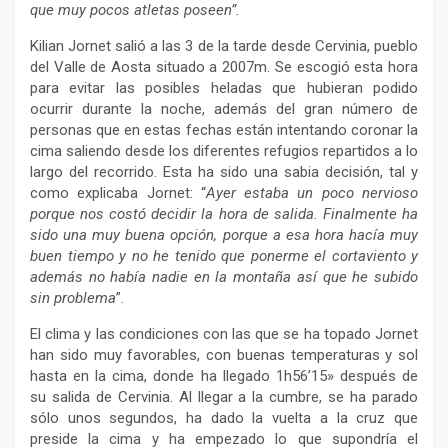
que muy pocos atletas poseen
”.
Kilian Jornet salió a las 3 de la tarde desde Cervinia, pueblo
del Valle de Aosta situado a 2007m. Se escogió esta hora
para evitar las posibles heladas que hubieran podido
ocurrir durante la noche, además del gran número de
personas que en estas fechas están intentando coronar la
cima saliendo desde los diferentes refugios repartidos a lo
largo del recorrido. Esta ha sido una sabia decisión, tal y
como explicaba Jornet: “
Ayer estaba un poco nervioso
porque nos costó decidir la hora de salida. Finalmente ha
sido una muy buena opción, porque a esa hora hacía muy
buen tiempo y no he tenido que ponerme el cortaviento y
además no había nadie en la montaña así que he subido
sin problema
”.
El clima y las condiciones con las que se ha topado Jornet
han sido muy favorables, con buenas temperaturas y sol
hasta en la cima, donde ha llegado 1h56’15» después de
su salida de Cervinia. Al llegar a la cumbre, se ha parado
sólo unos segundos, ha dado la vuelta a la cruz que
preside la cima y ha empezado lo que supondría el