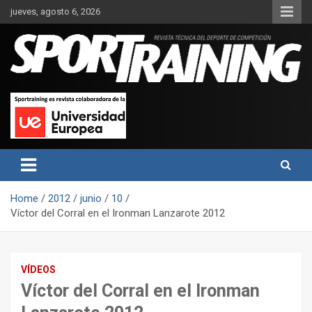
Skip
jueves, agosto 6, 2026
to
content
Sport Training es una web y revista especializada en deporte de
Revista técnica del deporte
rendimiento, nutrición y entrenamiento.
Sport Training
Home
2012
junio
10
Víctor del Corral en el Ironman Lanzarote 2012
VÍDEOS
Víctor del Corral en el Ironman