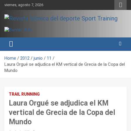
Skip
viernes, agosto 7, 2026
to
content
Sport Training es una web y revista especializada en deporte de
Revista técnica del deporte
rendimiento, nutrición y entrenamiento.
Sport Training
Home
2012
junio
11
Laura Orgué se adjudica el KM vertical de Grecia de la Copa del
Mundo
TRAIL RUNNING
Laura Orgué se adjudica el KM
vertical de Grecia de la Copa del
Mundo