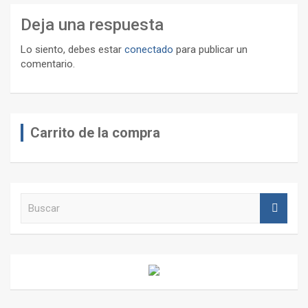
Deja una respuesta
Lo siento, debes estar
conectado
para publicar un
comentario.
Carrito de la compra
B
u
s
c
a
r