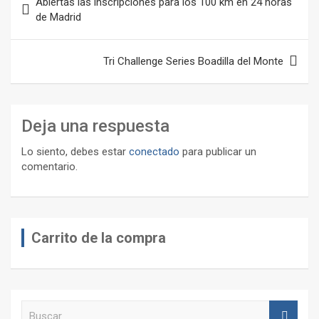
Abiertas las inscripciones para los 100 km en 24 horas
de
de Madrid
entradas
Tri Challenge Series Boadilla del Monte
Deja una respuesta
Lo siento, debes estar
conectado
para publicar un
comentario.
Carrito de la compra
B