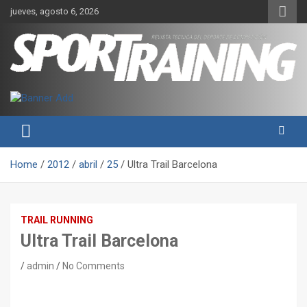
Skip
jueves, agosto 6, 2026
to
content
Sport Training es una web y revista especializada en deporte de
Revista técnica del deporte
rendimiento, nutrición y entrenamiento.
Sport Training
Home
2012
abril
25
Ultra Trail Barcelona
TRAIL RUNNING
Ultra Trail Barcelona
admin
No Comments