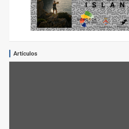
E
L
E
J
E
R
C
Artículos
I
C
I
O
F
Í
S
I
C
O