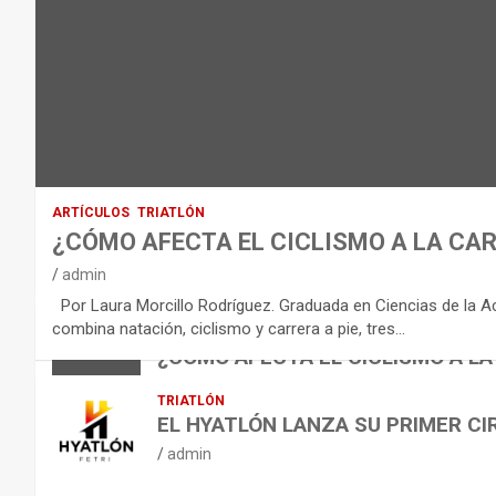
O
D
E
L
E
Q
U
I
ARTÍCULOS
TRIATLÓN
L
¿CÓMO AFECTA EL CICLISMO A LA CAR
I
VÍDEOS
admin
B
NUTRICIÓN
Por Laura Morcillo Rodríguez. Graduada en Ciencias de la Activ
B
R
ARTÍCULOS
combina natación, ciclismo y carrera a pie, tres…
ARTÍCULOS
TRIATLÓN
E
I
NUTRICIÓN
¿CÓMO AFECTA EL CICLISMO A LA
L
B
O
admin
TRIATLÓN
A
E
H
EL HYATLÓN LANZA SU PRIMER CI
N
R
I
admin
U
S
D
T
O
R