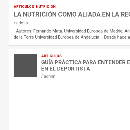
:
ARTÍCULOS
NUTRICIÓN
R
LA NUTRICIÓN COMO ALIADA EN LA RE
E
admin
C
Autores: Fernando Mata. Universidad Europea de Madrid, And
O
de la Torre Universidad Europea de Andalucía – Desde hace a
M
E
ARTÍCULOS
N
GUÍA PRÁCTICA PARA ENTENDER 
D
EN EL DEPORTISTA
A
admin
C
I
O
N
E
S
P