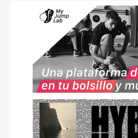
CONSEJOS
NUTRICIÓN
H
I
D
R
A
T
A
C
I
Ó
N
E
N