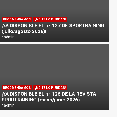
RECOMENDAMOS
¡NO TE LO PIERDAS!
¡YA DISPONIBLE EL nº 127 DE SPORTRAINING
(julio/agosto 2026)!
admin
NOTICIAS
PICSIL PRESENTA «HORIZON»: 
RECOMENDAMOS
¡NO TE LO PIERDAS!
DEPORTISTAS Y VIAJEROS
¡YA DISPONIBLE EL nº 126 DE LA REVISTA
SPORTRAINING (mayo/junio 2026)
admin
admin