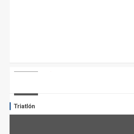
A
R
A
E
L
M
A
N
T
E
ARTÍCULOS
OTROS DEPORTES
ENTRENAMIENTO DE FUERZA: PUN
N
I
admin
M
I
Triatlón
E
N
T