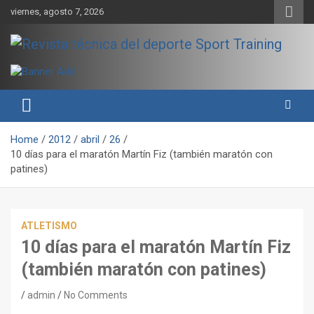
Skip
viernes, agosto 7, 2026
to
content
Sport Training es una web y revista especializada en deporte de
Revista técnica del deporte
rendimiento, nutrición y entrenamiento.
Sport Training
Home
2012
abril
26
10 días para el maratón Martín Fiz (también maratón con
patines)
ATLETISMO
10 días para el maratón Martín Fiz
(también maratón con patines)
admin
No Comments