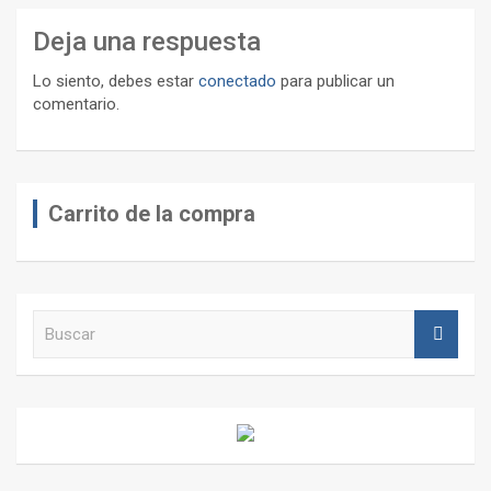
Deja una respuesta
Lo siento, debes estar
conectado
para publicar un
comentario.
Carrito de la compra
B
u
s
c
a
r