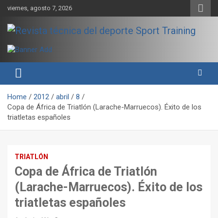
Skip
viernes, agosto 7, 2026
to
content
Sport Training es una web y revista especializada en deporte de
Revista técnica del deporte
rendimiento, nutrición y entrenamiento.
Sport Training
Home
2012
abril
8
Copa de África de Triatlón (Larache-Marruecos). Éxito de los
triatletas españoles
TRIATLÓN
Copa de África de Triatlón
(Larache-Marruecos). Éxito de los
triatletas españoles