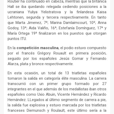
Routier ha continuado en cabeza, mientras que la británica
Hall se iba quedando relegada cediendo posiciones a la
ucraniana Yuliya Yelistratova y la finlandesa Kaisa
Lehtonen, segunda y tercera respectivamente. En tanto
que Marta Jimenez, 7ª; Marina Damlaimcourt, 10ª; Anna
Godoy, 13ª; Aida Valiño, 16ª; Estefanía Domínguez, 17ª y
María Ortega 19ª finalizaron en los puestos que otorgan
puntos ITU.
En la
competición masculina
, el podio estuvo compuesto
por el francés Grégory Rouault en primera posición,
seguido por los españoles Jesús Gomar y Fernando
Alarza, plata y bronce respectivamente.
En esta ocasión, un total de 13 triatletas españoles
tomaron la salida en categoría élite masculina. La carrera
transcurrió con un primer grupo formado por 27
integrantes en el que además de los medallistas iban otros
españoles como Uxio Abuin, Vicente Hernández y Ricardo
Hernández. LLegados al último segmento de carrera a pie,
la salida fue explosiva y estuvo marcada por los triatletas
franceses Diemunsch y Roulault, este útlimo sería a la