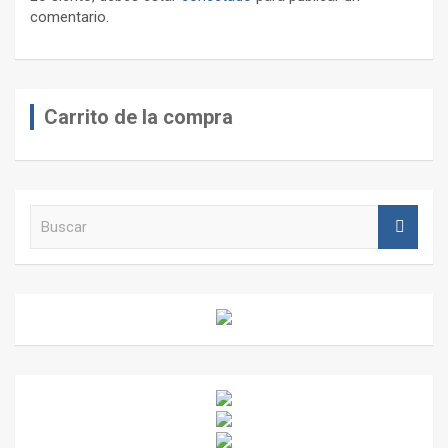
comentario.
Carrito de la compra
B
u
s
c
a
r