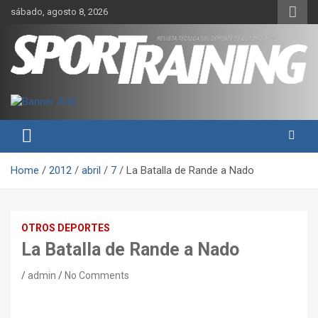
Skip
sábado, agosto 8, 2026
to
content
Sport Training es una web y revista especializada en deporte de
Revista técnica del deporte
rendimiento, nutrición y entrenamiento.
Sport Training
Home
2012
abril
7
La Batalla de Rande a Nado
OTROS DEPORTES
La Batalla de Rande a Nado
admin
No Comments