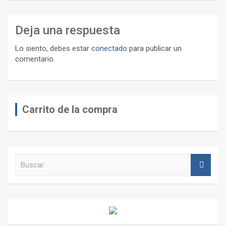
Deja una respuesta
Lo siento, debes estar
conectado
para publicar un
comentario.
Carrito de la compra
B
u
s
c
a
r