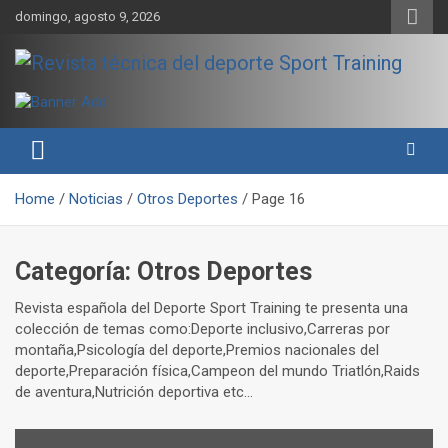
Skip
domingo, agosto 9, 2026
to
content
Sport Training es una web y revista especializada en deporte de
Revista técnica del deporte
rendimiento, nutrición y entrenamiento.
Sport Training
Home
Noticias
Otros Deportes
Page 16
Categoría:
Otros Deportes
Revista española del Deporte Sport Training te presenta una
colección de temas como:Deporte inclusivo,Carreras por
montaña,Psicología del deporte,Premios nacionales del
deporte,Preparación física,Campeon del mundo Triatlón,Raids
de aventura,Nutrición deportiva etc…