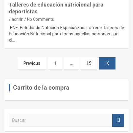
Talleres de educación nutricional para
deportistas
admin
No Comments
ENE, Estudio de Nutrición Especializada, ofrece Talleres de
Educación Nutricional para todas aquellas personas que
el…
Paginación
Previous
1
…
15
16
de
entradas
Carrito de la compra
B
u
s