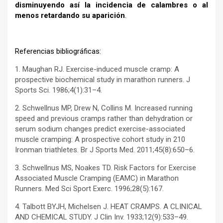
disminuyendo así la incidencia de calambres o al
menos retardando su aparición
.
–
Referencias bibliográficas:
1. Maughan RJ. Exercise-induced muscle cramp: A
prospective biochemical study in marathon runners. J
Sports Sci. 1986;4(1):31–4.
2. Schwellnus MP, Drew N, Collins M. Increased running
speed and previous cramps rather than dehydration or
serum sodium changes predict exercise-associated
muscle cramping: A prospective cohort study in 210
Ironman triathletes. Br J Sports Med. 2011;45(8):650–6.
3. Schwellnus MS, Noakes TD. Risk Factors for Exercise
Associated Muscle Cramping (EAMC) in Marathon
Runners. Med Sci Sport Exerc. 1996;28(5):167.
4. Talbott BYJH, Michelsen J. HEAT CRAMPS. A CLINICAL
AND CHEMICAL STUDY. J Clin Inv. 1933;12(9):533–49.