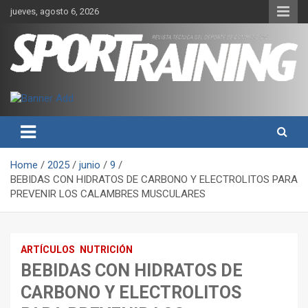
Skip
jueves, agosto 6, 2026
to
content
Sport Training es una web y revista especializada en deporte de
Revista técnica del deporte
rendimiento, nutrición y entrenamiento.
Sport Training
Home
2025
junio
9
BEBIDAS CON HIDRATOS DE CARBONO Y ELECTROLITOS PARA
PREVENIR LOS CALAMBRES MUSCULARES
ARTÍCULOS
NUTRICIÓN
BEBIDAS CON HIDRATOS DE
CARBONO Y ELECTROLITOS