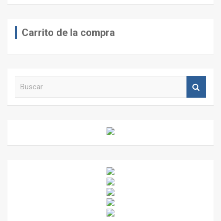
Carrito de la compra
B
u
s
c
a
r