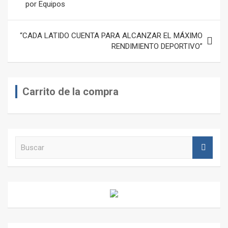
por Equipos
entradas
“CADA LATIDO CUENTA PARA ALCANZAR EL MÁXIMO
RENDIMIENTO DEPORTIVO”
Carrito de la compra
B
u
s
c
a
r