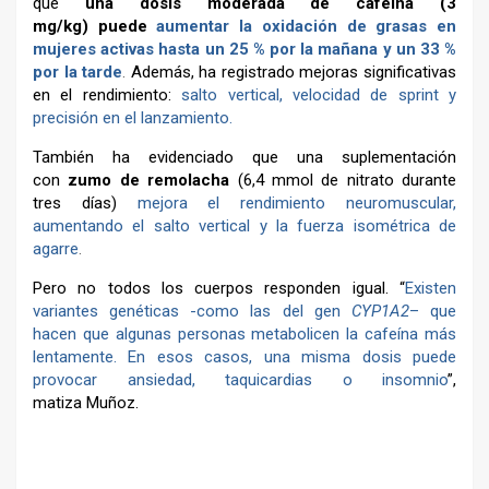
que
una dosis moderada de cafeína (3
mg/kg)
puede
aumentar la oxidación de grasas en
mujeres activas hasta un 25 % por la mañana y un 33 %
por la tarde
.
Además, ha registrado mejoras significativas
en el rendimiento:
salto vertical, velocidad de sprint y
precisión en el lanzamiento.
También ha evidenciado que una suplementación
con
zumo de remolacha
(6,4 mmol de nitrato durante
tres días)
mejora el rendimiento neuromuscular,
aumentando el salto vertical y la fuerza isométrica de
agarre
.
Pero no todos los cuerpos responden igual.
“
Existen
variantes genéticas -como las del gen
CYP1A2
– que
hacen que algunas personas metabolicen la cafeína más
lentamente. En esos casos, una misma dosis puede
provocar ansiedad, taquicardias o insomnio
”,
matiza Muñoz.
–