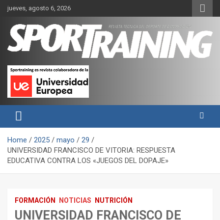
Skip
jueves, agosto 6, 2026
to
content
Sport Training es una web y revista especializada en deporte de
Revista técnica del deporte
rendimiento, nutrición y entrenamiento.
Sport Training
Home
2025
mayo
29
UNIVERSIDAD FRANCISCO DE VITORIA: RESPUESTA
EDUCATIVA CONTRA LOS «JUEGOS DEL DOPAJE»
FORMACIÓN
NOTICIAS
NUTRICIÓN
UNIVERSIDAD FRANCISCO DE