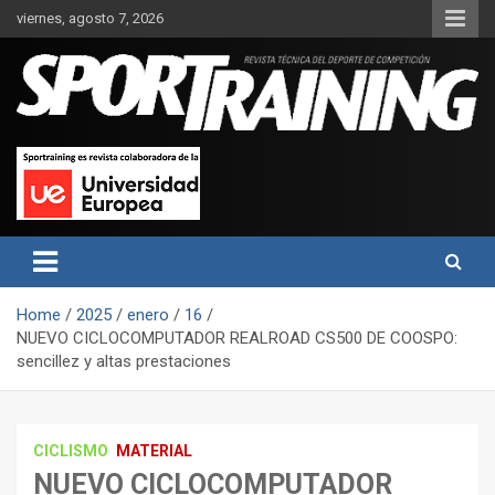
Skip
viernes, agosto 7, 2026
to
content
Sport Training es una web y revista especializada en deporte de
Revista técnica del deporte
rendimiento, nutrición y entrenamiento.
Sport Training
Home
2025
enero
16
NUEVO CICLOCOMPUTADOR REALROAD CS500 DE COOSPO:
sencillez y altas prestaciones
CICLISMO
MATERIAL
NUEVO CICLOCOMPUTADOR