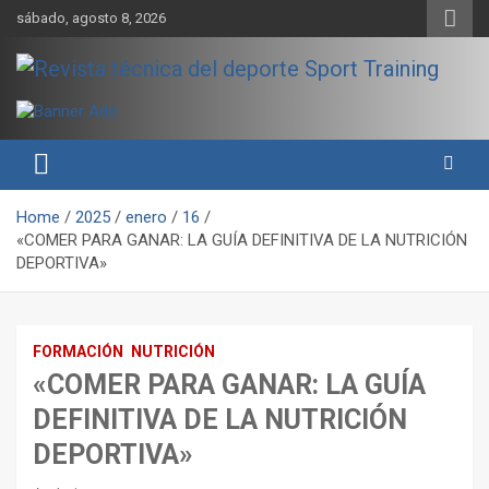
Skip
sábado, agosto 8, 2026
to
content
Sport Training es una web y revista especializada en deporte de
Revista técnica del deporte
rendimiento, nutrición y entrenamiento.
Sport Training
Home
2025
enero
16
«COMER PARA GANAR: LA GUÍA DEFINITIVA DE LA NUTRICIÓN
DEPORTIVA»
FORMACIÓN
NUTRICIÓN
«COMER PARA GANAR: LA GUÍA
DEFINITIVA DE LA NUTRICIÓN
DEPORTIVA»