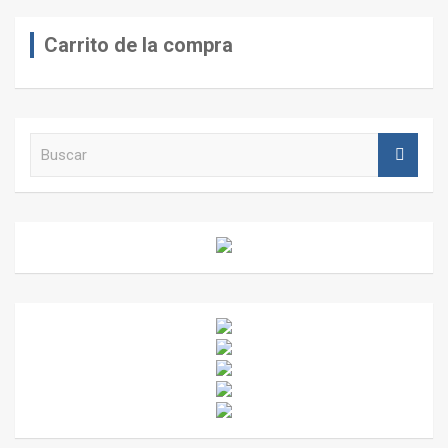
Carrito de la compra
B
u
s
c
a
r