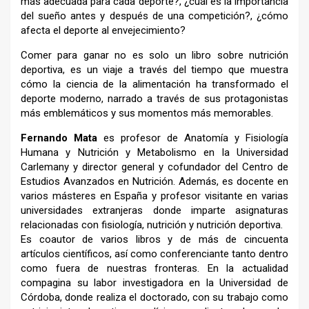
más adecuada para cada deporte?,
¿cuál es la importancia
del sueño antes y después de una
competición?, ¿cómo
afecta el deporte al envejecimiento?
Comer para ganar no es solo un libro sobre nutrición
de
portiva, es un viaje a través del tiempo que muestra
cómo
la ciencia de la alimentación ha transformado el
deporte
moderno, narrado a través de sus protagonistas
más em
blemáticos y sus momentos más memorables.
Fernando Mata
es profesor de Anatomía y Fisio
logía
Humana y Nutrición y Metabolismo en la
Universidad
Carlemany y director general y cofun
dador del Centro de
Estudios Avanzados en Nu
trición. Además, es docente en
varios másteres en
España y profesor visitante en varias
universidades
extranjeras donde imparte asignaturas
relaciona
das con fisiología, nutrición y nutrición deportiva.
Es coautor de varios libros y de más de cincuenta
artículos científicos, así como conferenciante tan
to dentro
como fuera de nuestras fronteras. En la
actualidad
compagina su labor investigadora en
la Universidad de
Córdoba, donde realiza el doc
torado, con su trabajo como