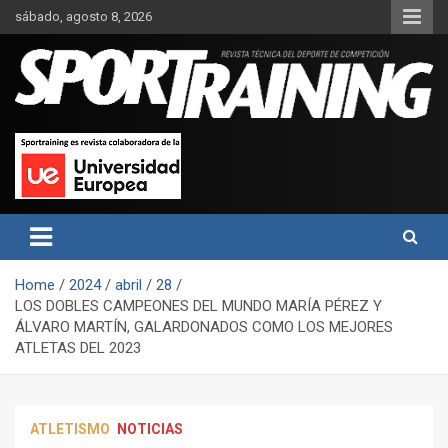
Skip
sábado, agosto 8, 2026
to
content
Sport Training es una web y revista especializada en deporte de
Revista técnica del deporte
rendimiento, nutrición y entrenamiento.
Sport Training
Home
2024
abril
28
LOS DOBLES CAMPEONES DEL MUNDO MARÍA PÉREZ Y
ÁLVARO MARTÍN, GALARDONADOS COMO LOS MEJORES
ATLETAS DEL 2023
ATLETISMO
NOTICIAS