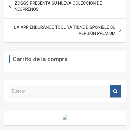
ZOGGS PRESENTA SU NUEVA COLECCIÓN DE
de
NEOPRENOS
entradas
LA APP ENDURANCE TOOL YA TIENE DISPONIBLE SU
VERSIÓN PREMIUM
Carrito de la compra
B
u
s
c
a
r