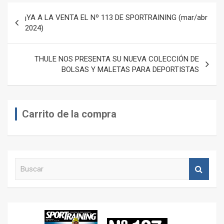
Navegación
¡YA A LA VENTA EL Nº 113 DE SPORTRAINING (mar/abr
de
2024)
entradas
THULE NOS PRESENTA SU NUEVA COLECCIÓN DE
BOLSAS Y MALETAS PARA DEPORTISTAS
Carrito de la compra
B
u
s
c
a
r