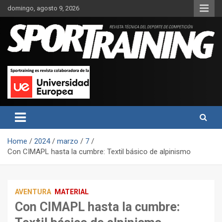
Skip
domingo, agosto 9, 2026
to
content
Sport Training es una web y revista especializada en deporte de
Revista técnica del deporte
rendimiento, nutrición y entrenamiento.
Sport Training
Home
2024
marzo
7
Con CIMAPL hasta la cumbre: Textil básico de alpinismo
AVENTURA
MATERIAL
Con CIMAPL hasta la cumbre: