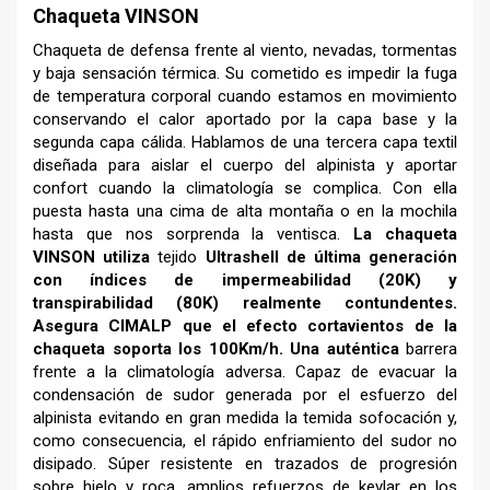
Chaqueta VINSON
Chaqueta de defensa frente al viento, nevadas, tormentas
y baja sensación térmica. Su cometido es impedir la fuga
de temperatura corporal cuando estamos en movimiento
conservando el calor aportado por la capa base y la
segunda capa cálida. Hablamos de una tercera capa textil
diseñada para aislar el cuerpo del alpinista y aportar
confort cuando la climatología se complica. Con ella
puesta hasta una cima de alta montaña o en la mochila
hasta que nos sorprenda la ventisca.
La chaqueta
VINSON utiliza
tejido
Ultrashell de última generación
con índices de impermeabilidad (20K) y
transpirabilidad (80K) realmente contundentes.
Asegura CIMALP que el efecto cortavientos de la
chaqueta soporta los 100Km/h. Una auténtica
barrera
frente a la climatología adversa. Capaz de evacuar la
condensación de sudor generada por el esfuerzo del
alpinista evitando en gran medida la temida sofocación y,
como consecuencia, el rápido enfriamiento del sudor no
disipado. Súper resistente en trazados de progresión
sobre hielo y roca, amplios refuerzos de kevlar en los