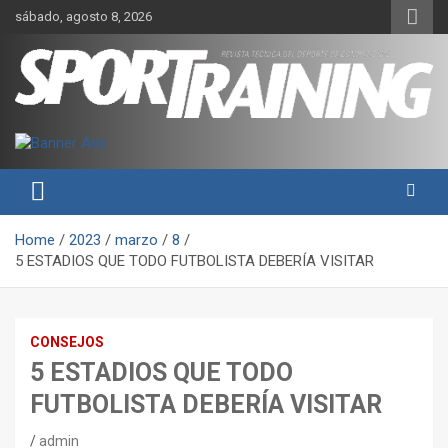
Skip
sábado, agosto 8, 2026
to
content
Sport Training es una web y revista especializada en deporte de
Revista técnica del deporte
rendimiento, nutrición y entrenamiento.
Sport Training
Home
2023
marzo
8
5 ESTADIOS QUE TODO FUTBOLISTA DEBERÍA VISITAR
CONSEJOS
5 ESTADIOS QUE TODO
FUTBOLISTA DEBERÍA VISITAR
admin