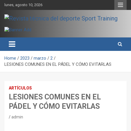
Skip
lunes, agosto 10, 2026
to
content
Sport Training es una web y revista especializada en deporte de
Revista técnica del deporte
rendimiento, nutrición y entrenamiento.
Sport Training
Home
2023
marzo
2
LESIONES COMUNES EN EL PÁDEL Y CÓMO EVITARLAS
ARTÍCULOS
LESIONES COMUNES EN EL
PÁDEL Y CÓMO EVITARLAS
admin