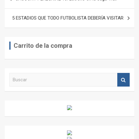
de
entradas
5 ESTADIOS QUE TODO FUTBOLISTA DEBERÍA VISITAR
Carrito de la compra
B
u
s
c
a
r