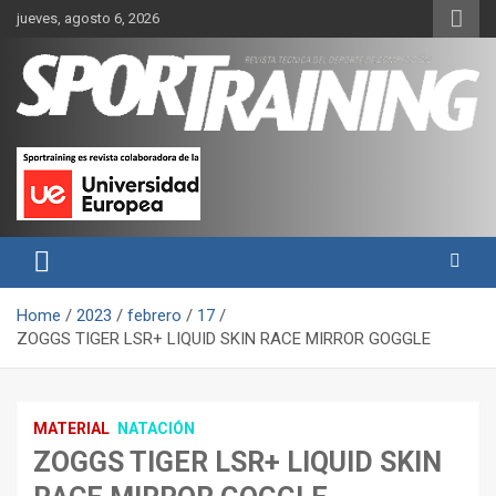
Skip
jueves, agosto 6, 2026
to
content
Sport Training es una web y revista especializada en deporte de
Revista técnica del deporte
rendimiento, nutrición y entrenamiento.
Sport Training
Home
2023
febrero
17
ZOGGS TIGER LSR+ LIQUID SKIN RACE MIRROR GOGGLE
MATERIAL
NATACIÓN
ZOGGS TIGER LSR+ LIQUID SKIN