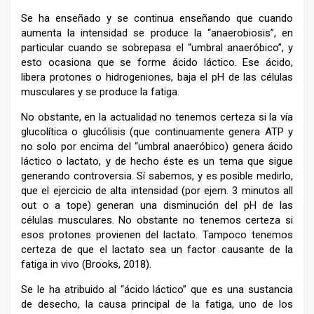
Se ha enseñado y se continua enseñando que cuando
aumenta la intensidad se produce la “anaerobiosis”, en
particular cuando se sobrepasa el “umbral anaeróbico”, y
esto ocasiona que se forme ácido láctico. Ese ácido,
libera protones o hidrogeniones, baja el pH de las células
musculares y se produce la fatiga.
No obstante, en la actualidad no tenemos certeza si la vía
glucolítica o glucólisis (que continuamente genera ATP y
no solo por encima del “umbral anaeróbico) genera ácido
láctico o lactato, y de hecho éste es un tema que sigue
generando controversia. Sí sabemos, y es posible medirlo,
que el ejercicio de alta intensidad (por ejem. 3 minutos all
out o a tope) generan una disminución del pH de las
células musculares. No obstante no tenemos certeza si
esos protones provienen del lactato. Tampoco tenemos
certeza de que el lactato sea un factor causante de la
fatiga in vivo (Brooks, 2018).
Se le ha atribuido al “ácido láctico” que es una sustancia
de desecho, la causa principal de la fatiga, uno de los