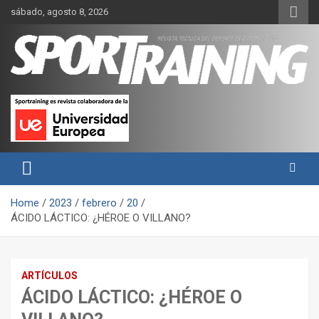
Skip
sábado, agosto 8, 2026
to
content
Sport Training es una web y revista especializada en deporte de
Revista técnica del deporte
rendimiento, nutrición y entrenamiento.
Sport Training
Home
2023
febrero
20
ÁCIDO LÁCTICO: ¿HÉROE O VILLANO?
ARTÍCULOS
ÁCIDO LÁCTICO: ¿HÉROE O