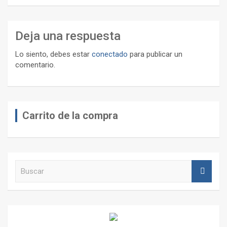
Deja una respuesta
Lo siento, debes estar
conectado
para publicar un
comentario.
Carrito de la compra
B
u
s
c
a
r