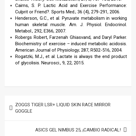
Cairns, S. P. Lactic Acid and Exercise Performance:
Culprit or Friend?. Sports Med.; 36 (4), 279-291, 2006.
Henderson, G.C., et al. Pyruvate metabolism in working
human skeletal muscle. Am. J. Physiol. Endocrinol.
Metabol., 292, E366, 2007.
Robergs Robert, Farzenah Ghiasvand, and Daryl Parker.
Biochemistry of exercise – induced metabolic acidosis.
American Journal of Physiology; 287, R502-516, 2004.
Rogatzki, M.J., et al. Lactate is always the end product
of glycolisis. Neurosci., 9, 22, 2015.
–
Navegación
ZOGGS TIGER LSR+ LIQUID SKIN RACE MIRROR
de
GOGGLE
entradas
ASICS GEL NIMBUS 25, ¡CAMBIO RADICAL!