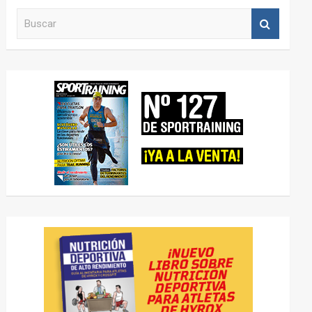
B
u
s
c
a
r