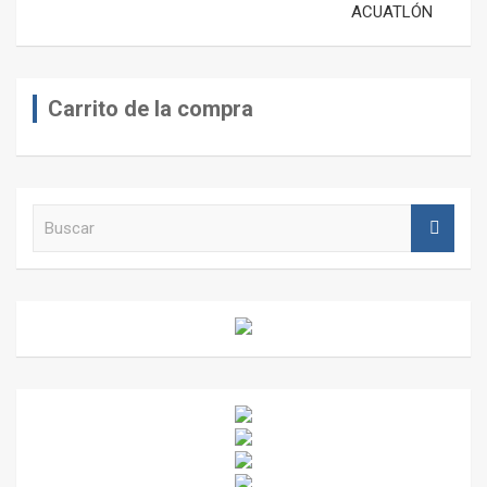
ACUATLÓN
Carrito de la compra
B
u
s
c
a
r