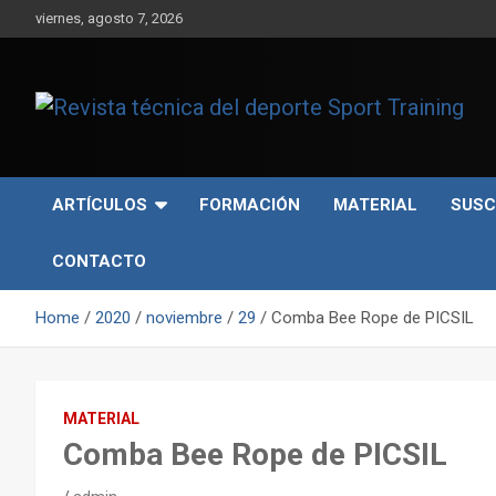
Skip
viernes, agosto 7, 2026
to
content
Sport Training es una web y revista especializada en deporte d
Revista técnica del
rendimiento, nutrición y entrenamiento.
deporte Sport Training
ARTÍCULOS
FORMACIÓN
MATERIAL
SUSC
CONTACTO
Home
2020
noviembre
29
Comba Bee Rope de PICSIL
MATERIAL
Comba Bee Rope de PICSIL