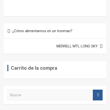
Navegación
¿Cómo alimentarnos en un Ironman?
de
entradas
MERRELL MTL LONG SKY
Carrito de la compra
B
u
s
c