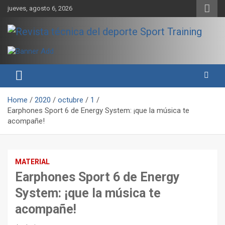
Skip
jueves, agosto 6, 2026
to
content
Sport Training es una web y revista especializada en deporte de
Revista técnica del deporte
rendimiento, nutrición y entrenamiento.
Sport Training
Home
2020
octubre
1
Earphones Sport 6 de Energy System: ¡que la música te
acompañe!
MATERIAL
Earphones Sport 6 de Energy
System: ¡que la música te
acompañe!