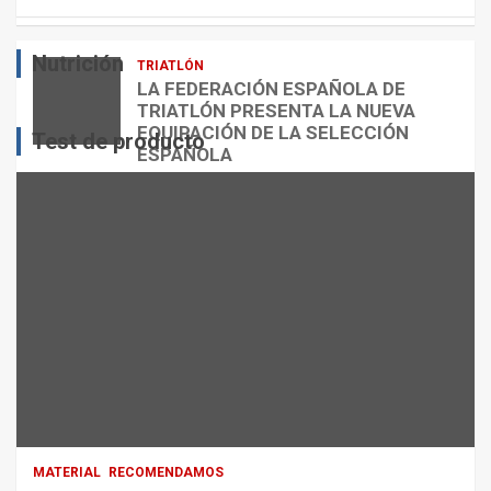
E
O
O
S
R
?
Nutrición
TRIATLÓN
admin
admin
admin
LA FEDERACIÓN ESPAÑOLA DE
TRIATLÓN PRESENTA LA NUEVA
EQUIPACIÓN DE LA SELECCIÓN
Test de producto
ESPAÑOLA
admin
MATERIAL
RECOMENDAMOS