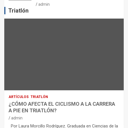
J
admin
E
Triatlón
R
C
I
C
I
O
F
Í
S
I
C
O
:
R
ARTÍCULOS
TRIATLÓN
E
¿CÓMO AFECTA EL CICLISMO A LA CARRERA
C
A PIE EN TRIATLÓN?
O
M
admin
E
Por Laura Morcillo Rodríguez. Graduada en Ciencias de la