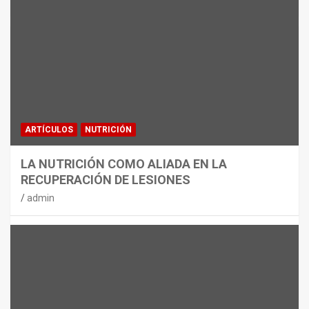
MATERIAL
CON DECATHLON, ESTE VERANO SE
JUEGA EN TRES CAMPOS
admin
ARTÍCULOS
NUTRICIÓN
LA NUTRICIÓN COMO ALIADA EN LA
RECUPERACIÓN DE LESIONES
admin