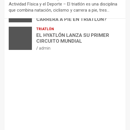
N
Actividad Física y el Deporte – El triatlón es una disciplina
D
ARTÍCULOS
TRIATLÓN
que combina natación, ciclismo y carrera a pie, tres…
¿CÓMO AFECTA EL CICLISMO A LA
A
CARRERA A PIE EN TRIATLÓN?
C
I
admin
TRIATLÓN
O
EL HYATLÓN LANZA SU PRIMER
N
CIRCUITO MUNDIAL
E
admin
S
P
A
R
A
E
L
M
A
N
T
E
N