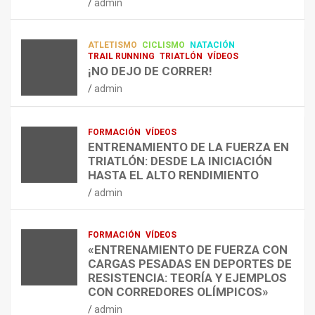
admin
A
O
U
admin
R
N
É
E
T
?
ATLETISMO
CICLISMO
NATACIÓN
C
R
¿
TRAIL RUNNING
TRIATLÓN
VÍDEOS
U
A
C
¡NO DEJO DE CORRER!
P
A
U
admin
E
L
Á
R
E
N
A
N
D
FORMACIÓN
VÍDEOS
C
T
O
ENTRENAMIENTO DE LA FUERZA EN
I
R
,
TRIATLÓN: DESDE LA INICIACIÓN
Ó
E
C
HASTA EL ALTO RENDIMIENTO
N
N
Ó
admin
D
A
M
E
R
O
L
C
,
FORMACIÓN
VÍDEOS
E
O
C
«ENTRENAMIENTO DE FUERZA CON
S
N
U
CARGAS PESADAS EN DEPORTES DE
I
C
Á
RESISTENCIA: TEORÍA Y EJEMPLOS
O
A
N
CON CORREDORES OLÍMPICOS»
N
L
T
admin