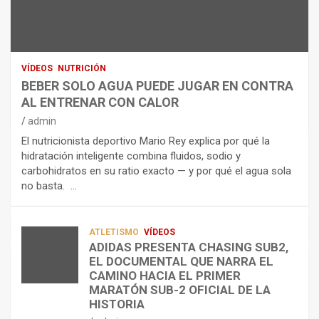
U
S
D
T
O
R
R
L
O
I
O
E
C
A
L
VÍDEOS
NUTRICIÓN
I
G
E
BEBER SOLO AGUA PUEDE JUGAR EN CONTRA
Ó
U
C
AL ENTRENAR CON CALOR
N
A
T
admin
C
P
R
El nutricionista deportivo Mario Rey explica por qué la
O
U
O
hidratación inteligente combina fluidos, sodio y
M
E
L
carbohidratos en su ratio exacto — y por qué el agua sola
O
D
Í
no basta. …
A
E
T
L
J
I
I
U
C
A
G
O
ATLETISMO
VÍDEOS
ADIDAS PRESENTA CHASING SUB2,
D
A
¿
EL DOCUMENTAL QUE NARRA EL
A
R
P
TRIATLÓN
CAMINO HACIA EL PRIMER
E
E
O
LA FETRI LANZA EL «HYATLON», LA
MARATÓN SUB-2 OFICIAL DE LA
N
N
R
NUEVA DISCIPLINA QUE CONECTA
HISTORIA
RESISTENCIA Y FITNESS
L
C
Q