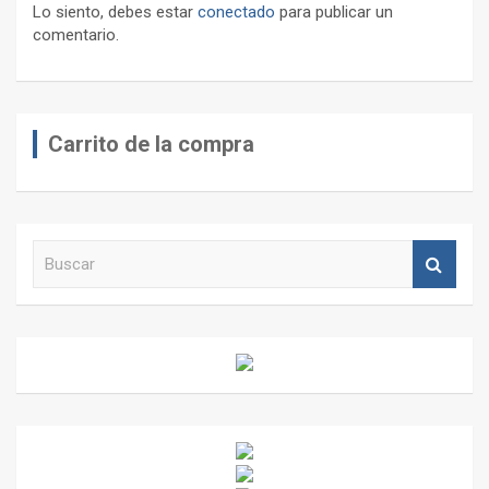
Lo siento, debes estar
conectado
para publicar un
comentario.
Carrito de la compra
B
u
s
c
a
r