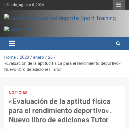
Skip
sábado, agosto 8, 2026
to
content
Sport Training es una web y revista especializada en deporte de
Revista técnica del deporte
rendimiento, nutrición y entrenamiento.
Sport Training
Home
2020
enero
26
«Evaluación de la aptitud física para el rendimiento deportivo».
Nuevo libro de ediciones Tutor
NOTICIAS
«Evaluación de la aptitud física
para el rendimiento deportivo».
Nuevo libro de ediciones Tutor