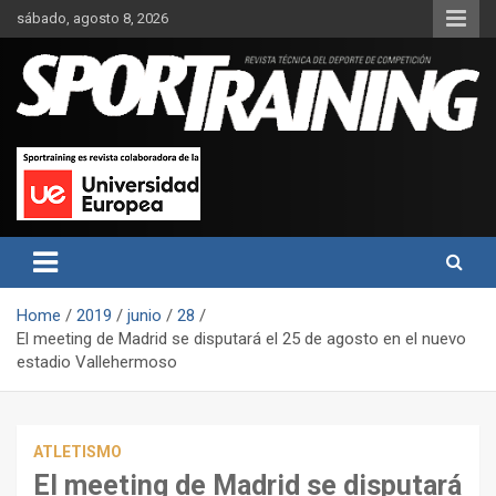
Skip
sábado, agosto 8, 2026
to
content
Sport Training es una web y revista especializada en deporte de
Revista técnica del deporte
rendimiento, nutrición y entrenamiento.
Sport Training
Home
2019
junio
28
El meeting de Madrid se disputará el 25 de agosto en el nuevo
estadio Vallehermoso
ATLETISMO
El meeting de Madrid se disputará