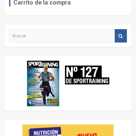
Carrito de la compra
B
u
s
c
a
r