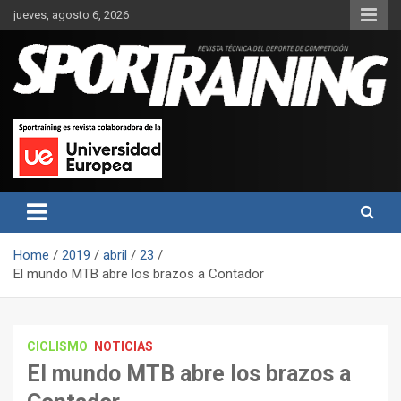
Skip
jueves, agosto 6, 2026
to
content
Sport Training es una web y revista especializada en deporte de
Revista técnica del deporte
rendimiento, nutrición y entrenamiento.
Sport Training
Home
2019
abril
23
El mundo MTB abre los brazos a Contador
CICLISMO
NOTICIAS
El mundo MTB abre los brazos a