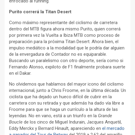
enfocado al running.
Purito correrá la Titan Desert
Como máximo representante del ciclismo de carretera
dentro del MTB figura ahora mismo Purito, quien correrá
por primera vez la Vuelta a Ibiza MTB como proceso de
preparación para la próxima Titan Desert. Ahora bien, el
impulso mediático a la modalidad que le podría dar alguien
de la envergadura de Contador no es equiparable.
Buscando un paralelismo con otro deporte, sería como si
Fernando Alonso, expiloto de F1 finalmente probara suerte
en el Dakar.
No olvidemos que hablamos del mayor icono del ciclismo
internacional, junto a Chris Froome, en la última década. Un
ciclista que ha dejado un hueco difícil de cubrir en la
carretera con su retirada y que además ha dado vía libre a
Froome para que se haga un currículo a la altura de las
leyendas. No en vano, está a un triunfo en la
Grande
Boucle
de los cinco de Miguel Indurain, Jacques Anquetil,
Eddy Merckx y Bernard Hinault, apareciendo en
el mercado
a ganador del Tour de Betway
del 2019 a 2,62 del amarillo