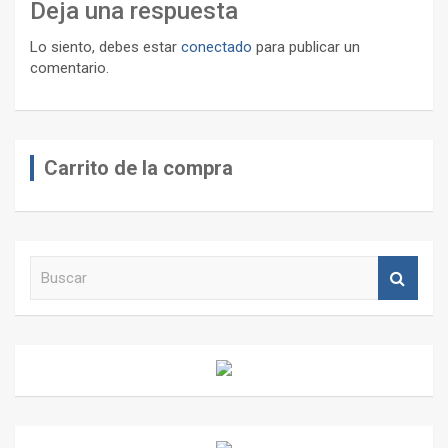
Deja una respuesta
Lo siento, debes estar
conectado
para publicar un
comentario.
Carrito de la compra
B
u
s
c
a
r