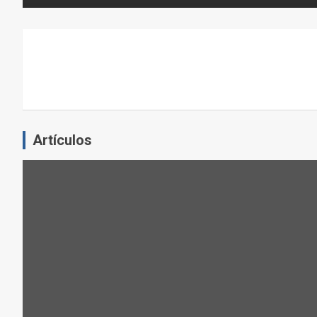
N
E
L
E
J
E
R
C
Artículos
I
C
I
O
F
Í
S
I
C