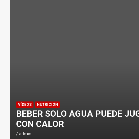
¿CÓMO AFECTA EL CICLISMO A LA CA
ENTRENAMIENTOS DE SPRINTS EN CI
CONSEJOS
NUTRICIÓN
H
I
D
R
A
T
A
C
VÍDEOS
NUTRICIÓN
I
BEBER SOLO AGUA PUEDE JU
Ó
CON CALOR
N
E
admin