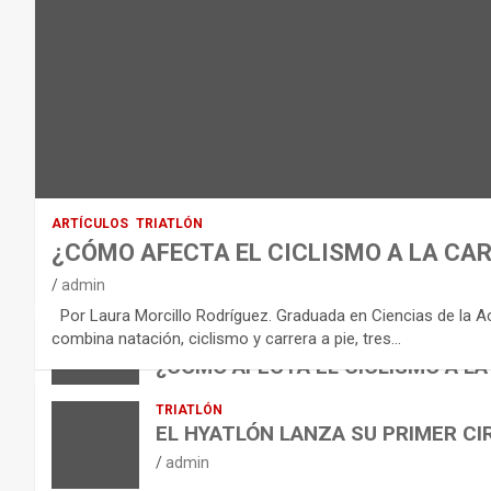
O
D
E
L
E
Q
U
I
ARTÍCULOS
TRIATLÓN
L
¿CÓMO AFECTA EL CICLISMO A LA CAR
I
VÍDEOS
admin
B
NUTRICIÓN
Por Laura Morcillo Rodríguez. Graduada en Ciencias de la Activ
B
R
ARTÍCULOS
combina natación, ciclismo y carrera a pie, tres…
ARTÍCULOS
TRIATLÓN
E
I
NUTRICIÓN
¿CÓMO AFECTA EL CICLISMO A LA
L
B
O
admin
TRIATLÓN
A
E
H
EL HYATLÓN LANZA SU PRIMER CI
N
R
I
admin
U
S
D