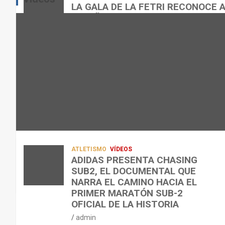
E
E
O
LA GALA DE LA FETRI RECONOCE 
N
N
R
ESPAÑOL
L
C
Q
admin
A
O
U
R
N
É
E
T
?
C
R
¿
U
A
C
P
A
U
E
L
Á
R
E
N
A
N
D
ATLETISMO
VÍDEOS
C
T
O
ADIDAS PRESENTA CHASING
SUB2, EL DOCUMENTAL QUE
I
R
,
NARRA EL CAMINO HACIA EL
Ó
E
C
PRIMER MARATÓN SUB-2
N
N
Ó
OFICIAL DE LA HISTORIA
D
A
M
admin
E
R
O