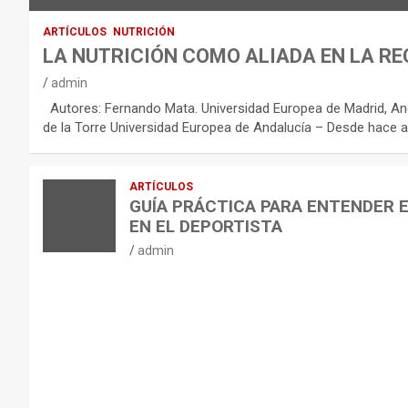
O
:
ARTÍCULOS
NUTRICIÓN
R
LA NUTRICIÓN COMO ALIADA EN LA RE
E
admin
C
Autores: Fernando Mata. Universidad Europea de Madrid, And
O
de la Torre Universidad Europea de Andalucía – Desde hace a
M
E
ARTÍCULOS
N
GUÍA PRÁCTICA PARA ENTENDER 
D
EN EL DEPORTISTA
A
admin
C
I
O
N
E
S
P