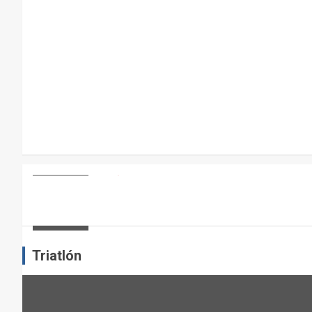
A
R
A
E
L
M
A
N
T
E
ARTÍCULOS
OTROS DEPORTES
ENTRENAMIENTO DE FUERZA: PUN
N
I
admin
M
I
Triatlón
E
N
T