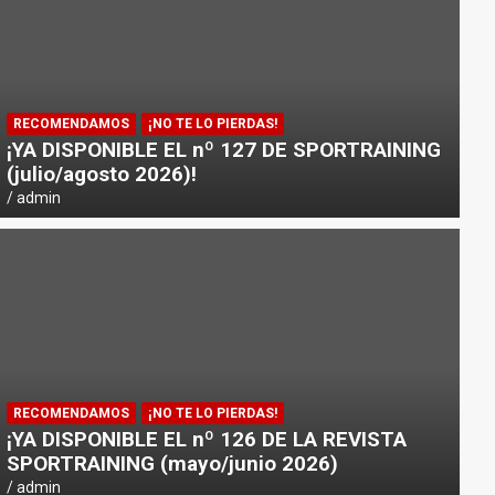
RECOMENDAMOS
¡NO TE LO PIERDAS!
¡YA DISPONIBLE EL nº 127 DE SPORTRAINING
(julio/agosto 2026)!
admin
NOTICIAS
PICSIL PRESENTA «HORIZON»: 
RECOMENDAMOS
¡NO TE LO PIERDAS!
DEPORTISTAS Y VIAJEROS
¡YA DISPONIBLE EL nº 126 DE LA REVISTA
SPORTRAINING (mayo/junio 2026)
admin
admin