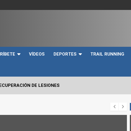
e
RÍBETE
VÍDEOS
DEPORTES
TRAIL RUNNING
RECUPERACIÓN DE LESIONES
VO2max Y LOS UMBRALES VENTILATORIOS EN EL DEPORTIST
 CRÍTICOS A EVALUAR EN UN SNATCH