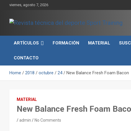
Skip
viernes, agosto 7, 2026
to
content
Sport Training es una web y revista especializada en deporte d
Revista técnica del
rendimiento, nutrición y entrenamiento.
ARTÍCULOS
FORMACIÓN
MATERIAL
SUSC
deporte Sport Training
CONTACTO
Home
2018
octubre
24
New Balance Fresh Foam Bacon
MATERIAL
New Balance Fresh Foam Bac
admin
No Comments