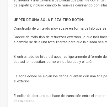
su interior y una dinámica de pisada que permite correr d
de zapatilla; incluso cuando te mueves caminando con ellas 
UPPER DE UNA SOLA PIEZA TIPO BOTÍN:
Construido de un tejido muy suave en forma de hilo que se 
Carece de todo tipo de refuerzos externos, lo que nos hac
a cambio se deja una total libertad para que la pisada sea t
El entramado de hilos del upper es ligeramente diferente 
que así lo necesitan, como en los bordes y el talón.
La zona donde se alojan los dedos cuentan con una fina pel
el exterior.
El collar de abertura que hace de transición entre el interio
de rozaduras.