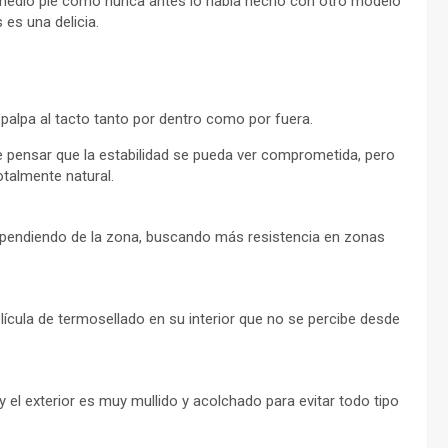
e medio pie como nunca antes lo había hecho con otro modelo
es una delicia.
palpa al tacto tanto por dentro como por fuera.
e pensar que la estabilidad se pueda ver comprometida, pero
otalmente natural.
dependiendo de la zona, buscando más resistencia en zonas
ícula de termosellado en su interior que no se percibe desde
r y el exterior es muy mullido y acolchado para evitar todo tipo