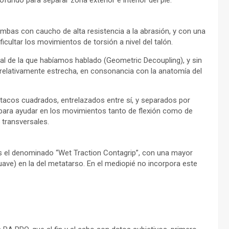
ofundo para separar zona exterior e interior del pie.
ambas con caucho de alta resistencia a la abrasión, y con una
icultar los movimientos de torsión a nivel del talón.
pal de la que habíamos hablado (Geometric Decoupling), y sin
relativamente estrecha, en consonancia con la anatomía del
 tacos cuadrados, entrelazados entre sí, y separados por
 para ayudar en los movimientos tanto de flexión como de
 transversales.
s el denominado “Wet Traction Contagrip”, con una mayor
uave) en la del metatarso. En el mediopié no incorpora este