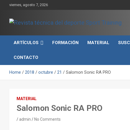
Skip
viernes, agosto 7, 2026
to
content
Sport Training es una web y revista especializada en deporte d
Revista técnica del
rendimiento, nutrición y entrenamiento.
ARTÍCULOS
FORMACIÓN
MATERIAL
SUSC
deporte Sport Training
CONTACTO
Home
2018
octubre
21
Salomon Sonic RA PRO
MATERIAL
Salomon Sonic RA PRO
admin
No Comments