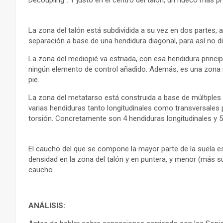
Decoupling”. Y justo en el centro del talón, un hueco más pr
La zona del talón está subdividida a su vez en dos partes, 
separación a base de una hendidura diagonal, para así no dif
La zona del mediopié va estriada, con esa hendidura princi
ningún elemento de control añadido. Además, es una zona 
pie.
La zona del metatarso está construida a base de múltiples
varias hendiduras tanto longitudinales como transversales
torsión. Concretamente son 4 hendiduras longitudinales y 5
El caucho del que se compone la mayor parte de la suela e
densidad en la zona del talón y en puntera, y menor (más s
caucho.
ANÁLISIS: