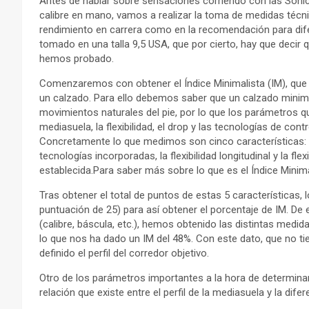
Antes de hablar sobre sensaciones corriendo con las Sonic 
calibre en mano, vamos a realizar la toma de medidas técn
rendimiento en carrera como en la recomendación para dif
tomado en una talla 9,5 USA, que por cierto, hay que decir
hemos probado.
Comenzaremos con obtener el Índice Minimalista (IM), que 
un calzado. Para ello debemos saber que un calzado minimal
movimientos naturales del pie, por lo que los parámetros q
mediasuela, la flexibilidad, el drop y las tecnologías de cont
Concretamente lo que medimos son cinco características: el
tecnologías incorporadas, la flexibilidad longitudinal y la fl
establecida.Para saber más sobre lo que es el Índice Minimal
Tras obtener el total de puntos de estas 5 características
puntuación de 25) para así obtener el porcentaje de IM. De
(calibre, báscula, etc.), hemos obtenido las distintas med
lo que nos ha dado un IM del 48%. Con este dato, que no t
definido el perfil del corredor objetivo.
Otro de los parámetros importantes a la hora de determinar 
relación que existe entre el perfil de la mediasuela y la dif