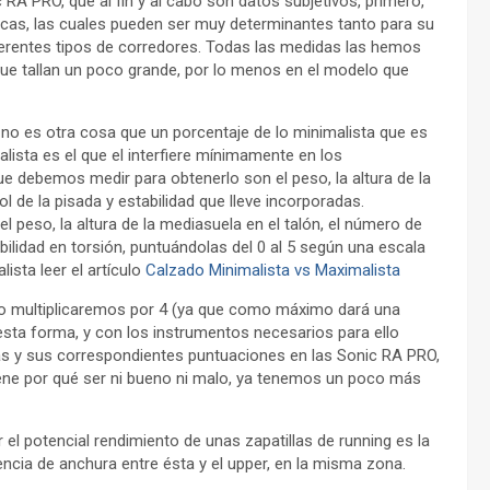
RA PRO, que al fin y al cabo son datos subjetivos, primero,
icas, las cuales pueden ser muy determinantes tanto para su
erentes tipos de corredores. Todas las medidas las hemos
 que tallan un poco grande, por lo menos en el modelo que
no es otra cosa que un porcentaje de lo minimalista que es
ista es el que el interfiere mínimamente en los
ue debemos medir para obtenerlo son el peso, la altura de la
rol de la pisada y estabilidad que lleve incorporadas.
 peso, la altura de la mediasuela en el talón, el número de
exibilidad en torsión, puntuándolas del 0 al 5 según una escala
ista leer el artículo
Calzado Minimalista vs Maximalista
, lo multiplicaremos por 4 (ya que como máximo dará una
 esta forma, y con los instrumentos necesarios para ello
idas y sus correspondientes puntuaciones en las Sonic RA PRO,
iene por qué ser ni bueno ni malo, ya tenemos un poco más
el potencial rendimiento de unas zapatillas de running es la
erencia de anchura entre ésta y el upper, en la misma zona.