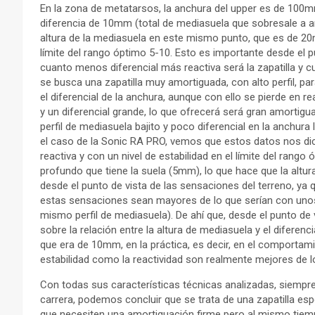
En la zona de metatarsos, la anchura del upper es de 100m
diferencia de 10mm (total de mediasuela que sobresale a a
altura de la mediasuela en este mismo punto, que es de 2
límite del rango óptimo 5-10. Esto es importante desde el pu
cuanto menos diferencial más reactiva será la zapatilla y 
se busca una zapatilla muy amortiguada, con alto perfil, p
el diferencial de la anchura, aunque con ello se pierde en r
y un diferencial grande, lo que ofrecerá será gran amortigua
perfil de mediasuela bajito y poco diferencial en la anchura l
el caso de la Sonic RA PRO, vemos que estos datos nos dic
reactiva y con un nivel de estabilidad en el límite del rang
profundo que tiene la suela (5mm), lo que hace que la alt
desde el punto de vista de las sensaciones del terreno, ya 
estas sensaciones sean mayores de lo que serían con un
mismo perfil de mediasuela). De ahí que, desde el punto de 
sobre la relación entre la altura de mediasuela y el difere
que era de 10mm, en la práctica, es decir, en el comportami
estabilidad como la reactividad son realmente mejores de lo
Con todas sus características técnicas analizadas, siempre 
carrera, podemos concluir que se trata de una zapatilla e
que necesiten una amortiguación firme pero al mismo tiem