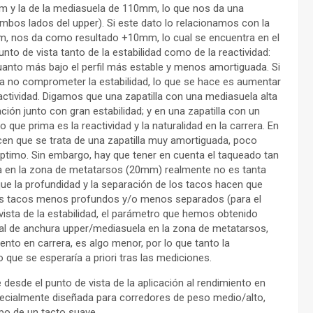
m y la de la mediasuela de 110mm, lo que nos da una
mbos lados del upper). Si este dato lo relacionamos con la
0m, nos da como resultado +10mm, lo cual se encuentra en el
nto de vista tanto de la estabilidad como de la reactividad:
cuanto más bajo el perfil más estable y menos amortiguada. Si
ara no comprometer la estabilidad, lo que se hace es aumentar
eactividad. Digamos que una zapatilla con una mediasuela alta
ción junto con gran estabilidad; y en una zapatilla con un
o que prima es la reactividad y la naturalidad en la carrera. En
en que se trata de una zapatilla muy amortiguada, poco
o óptimo. Sin embargo, hay que tener en cuenta el taqueado tan
ura en la zona de metatarsos (20mm) realmente no es tanta
que la profundidad y la separación de los tacos hacen que
os tacos menos profundos y/o menos separados (para el
vista de la estabilidad, el parámetro que hemos obtenido
ncial de anchura upper/mediasuela en la zona de metatarsos,
ento en carrera, es algo menor, por lo que tanto la
 que se esperaría a priori tras las mediciones.
desde el punto de vista de la aplicación al rendimiento en
specialmente diseñada para corredores de peso medio/alto,
po de un tacto suave.