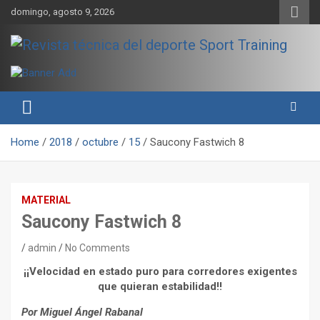
Skip
domingo, agosto 9, 2026
to
content
Sport Training es una web y revista especializada en deporte de
Revista técnica del deporte
rendimiento, nutrición y entrenamiento.
Sport Training
Home
2018
octubre
15
Saucony Fastwich 8
MATERIAL
Saucony Fastwich 8
admin
No Comments
¡¡Velocidad en estado puro para corredores exigentes
que quieran estabilidad!!
Por Miguel Ángel Rabanal