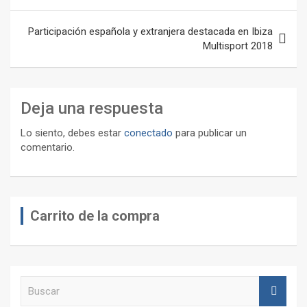
de
entradas
Participación española y extranjera destacada en Ibiza
Multisport 2018
Deja una respuesta
Lo siento, debes estar
conectado
para publicar un
comentario.
Carrito de la compra
B
u