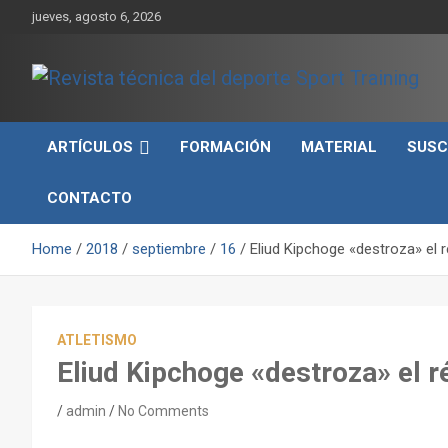
Skip
jueves, agosto 6, 2026
to
content
Sport Training es una web y revista especializada en deporte d
Revista técnica del
rendimiento, nutrición y entrenamiento.
ARTÍCULOS
FORMACIÓN
MATERIAL
SUSC
deporte Sport Training
CONTACTO
Home
2018
septiembre
16
Eliud Kipchoge «destroza» el
ATLETISMO
Eliud Kipchoge «destroza» el 
admin
No Comments