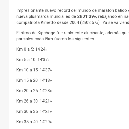
Impresionante nuevo récord del mundo de maratón batido e
nueva plusmarca mundial es de
2h01’39»
, rebajando en n
compatriota Kimetto desde 2004 (2h02’57»). ¡Ya se va viend
El ritmo de Kipchoge fue realmente alucinante, además quedá
parciales cada 5km fueron los siguientes:
Km 0 a 5: 14’24»
Km 5 a 10: 14’37»
Km 10 a 15: 14’37»
Km 15 a 20: 14’18»
Km 20 a 25: 14’28»
Km 26 a 30: 14’21»
Km 30 a 35: 14’21»
Km 35 a 40: 14’29»