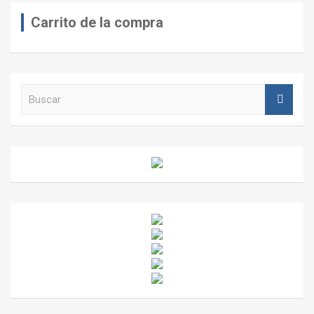
Carrito de la compra
B
u
s
c
a
r