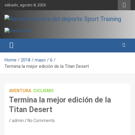
Skip
sábado, agosto 8, 2026
to
content
Sport Training es una web y revista especializada en deporte de
Revista técnica del deporte
rendimiento, nutrición y entrenamiento.
Sport Training
Home
2018
mayo
6
Termina la mejor edición de la Titan Desert
AVENTURA
CICLISMO
Termina la mejor edición de la
Titan Desert
admin
No Comments