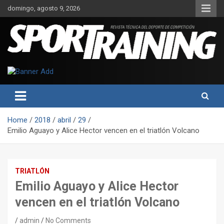
Skip
domingo, agosto 9, 2026
to
content
Sport Training es una web y revista especializada en deporte de
Revista técnica del deporte
rendimiento, nutrición y entrenamiento.
Sport Training
Home
2018
abril
29
Emilio Aguayo y Alice Hector vencen en el triatlón Volcano
TRIATLÓN
Emilio Aguayo y Alice Hector
vencen en el triatlón Volcano
admin
No Comments