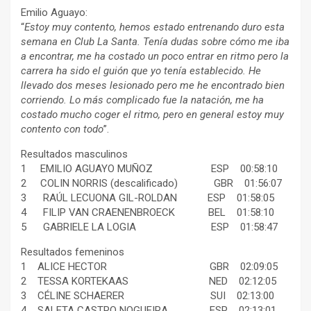
Emilio Aguayo:
“
Estoy muy contento, hemos estado entrenando duro esta
semana en Club La Santa. Tenía dudas sobre cómo me iba
a encontrar, me ha costado un poco entrar en ritmo pero la
carrera ha sido el guión que yo tenía establecido. He
llevado dos meses lesionado pero me he encontrado bien
corriendo. Lo más complicado fue la natación, me ha
costado mucho coger el ritmo, pero en general estoy muy
contento con todo
”.
Resultados masculinos
1 EMILIO AGUAYO MUÑOZ ESP 00:58:10
2 COLIN NORRIS (descalificado) GBR 01:56:07
3 RAÚL LECUONA GIL-ROLDAN ESP 01:58:05
4 FILIP VAN CRAENENBROECK BEL 01:58:10
5 GABRIELE LA LOGIA ESP 01:58:47
Resultados femeninos
1 ALICE HECTOR GBR 02:09:05
2 TESSA KORTEKAAS NED 02:12:05
3 CÉLINE SCHAERER SUI 02:13:00
4 SALETA CASTRO NOGUEIRA ESP 02:13:01